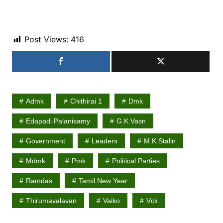
Post Views:
416
Admk
Chithirai 1
Dmk
Edapadi Palanisamy
G.k.vasn
Government
Leaders
M.K.Stalin
Mdmk
Pmk
Political Parties
Ramdas
Tamil New Year
Thirumavalavan
Vaiko
Vck