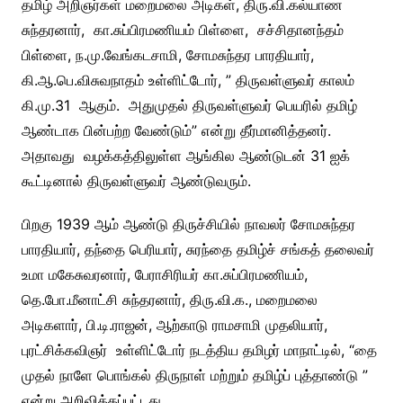
தமிழ் அறிஞர்கள் மறைமலை அடிகள், திரு.வி.கல்யாண
சுந்தரனார், கா.சுப்பிரமணியம் பிள்ளை, சச்சிதானந்தம்
பிள்ளை, ந.மு.வேங்கடசாமி, சோமசுந்தர பாரதியார்,
கி.ஆ.பெ.விசுவநாதம் உள்ளிட்டோர், ” திருவள்ளுவர் காலம்
கி.மு.31 ஆகும். அதுமுதல் திருவள்ளுவர் பெயரில் தமிழ்
ஆண்டாக பின்பற்ற வேண்டும்” என்று தீர்மானித்தனர்.
அதாவது வழக்கத்திலுள்ள ஆங்கில ஆண்டுடன் 31 ஐக்
கூட்டினால் திருவள்ளுவர் ஆண்டுவரும்.
பிறகு 1939 ஆம் ஆண்டு திருச்சியில் நாவலர் சோமசுந்தர
பாரதியார், தந்தை பெரியார், சுரந்தை தமிழ்ச் சங்கத் தலைவர்
உமா மகேசுவரனார், பேராசிரியர் கா.சுப்பிரமணியம்,
தெ.போ.மீனாட்சி சுந்தரனார், திரு.வி.க., மறைமலை
அடிகளார், பி.டி.ராஜன், ஆற்காடு ராமசாமி முதலியார்,
புரட்சிக்கவிஞர் உள்ளிட்டோர் நடத்திய தமிழர் மாநாட்டில், “தை
முதல் நாளே பொங்கல் திருநாள் மற்றும் தமிழ்ப் புத்தாண்டு ”
என்று அறிவிக்கப்பட்டது.