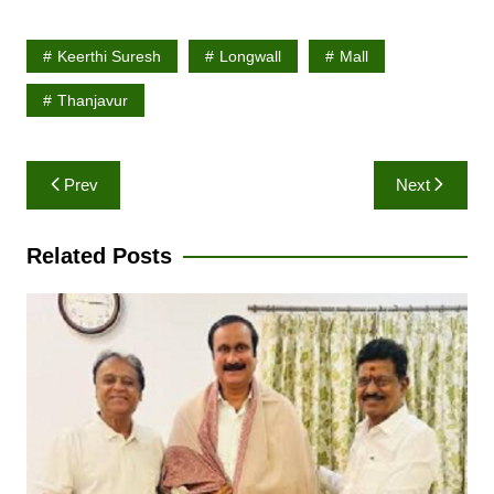
Keerthi Suresh
Longwall
Mall
Thanjavur
Post
Prev
Next
navigation
Related Posts