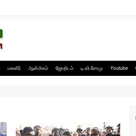
்
மகளிர்
ஆன்மிகம்
ஜோதிடம்
டி.வி.சோமு
Youtube