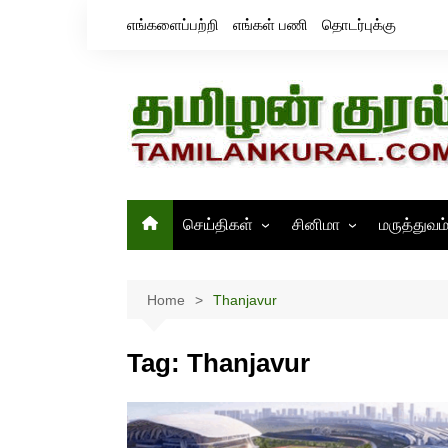
Skip
எங்களைப்பற்றி
எங்கள் பணி
தொடர்புக்கு
to
content
செய்திகள்
சினிமா
மருத்துவம
தமிழ்நாடு
சினிமா செய்திகள்
இந்தியா
திரைவிமர்சனம்
Home
Thanjavur
உலகம்
ஸ்டில்ஸ்
Tag:
Thanjavur