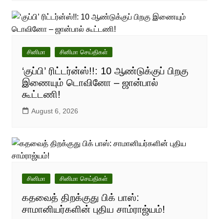
சினிமா
சினிமா செய்திகள்
‘குப்பி’ ரிட்டர்ன்ஸ்!!: 10 ஆண்டுக்குப் பிறகு
இணையும் டொவினோ – ஜான்பால்
கூட்டணி!
August 6, 2026
சினிமா
சினிமா செய்திகள்
கதவைத் திறக்குது பிக் பாஸ்:
சாமானியர்களின் புதிய சாம்ராஜ்யம்!