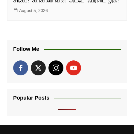
சந்தீப்! ‘கரிகாலா’வின் ‘அடடே’ ஃபர்ஸ்ட் லுக்!
August 5, 2026
Follow Me
Popular Posts