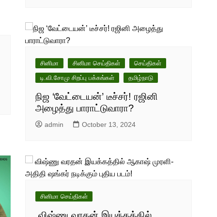
சினிமா
சினிமா செய்திகள்
செய்திகள்
டி.வி.சோமு சிறப்பு பக்கங்கள்
தமிழ்நாடு
நிஜ ‘வேட்டையன்’ டீச்சர்! ரஜினி
அழைத்து பாராட்டுவாரா?
admin
October 13, 2024
சினிமா செய்திகள்
விஷ்ணு வரதன் இயக்கத்தில்