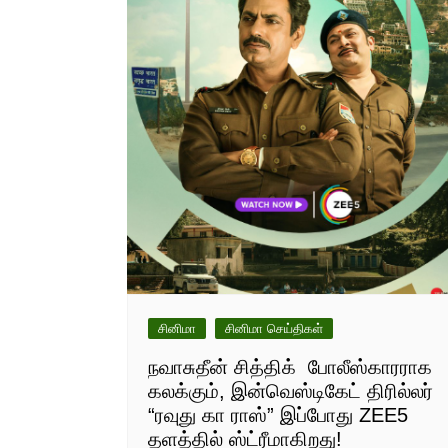
சினிமா
சினிமா செய்திகள்
நவாசுதீன் சித்திக் போலீஸ்காரராக
கலக்கும், இன்வெஸ்டிகேட் திரில்லர்
“ரவுது கா ராஸ்” இப்போது ZEE5
தளத்தில் ஸ்ட்ரீமாகிறது!