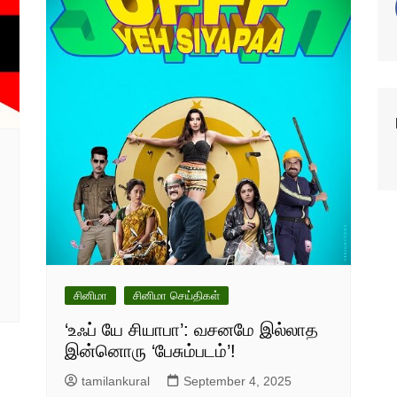
சினிமா
சினிமா செய்திகள்
‘உஃப் யே சியாபா’: வசனமே இல்லாத
இன்னொரு ‘பேசும்படம்’!
tamilankural
September 4, 2025