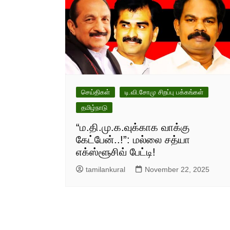
செய்திகள்
டி.வி.சோமு சிறப்பு பக்கங்கள்
தமிழ்நாடு
“ம.தி.மு.க.வுக்காக வாக்கு
கேட்பேன்..!”: மல்லை சத்யா
எக்ஸ்ளூசிவ் பேட்டி!
tamilankural
November 22, 2025