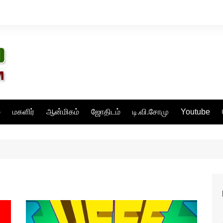
்
மகளிர்
ஆன்மிகம்
ஜோதிடம்
டி.வி.சோமு
Youtube