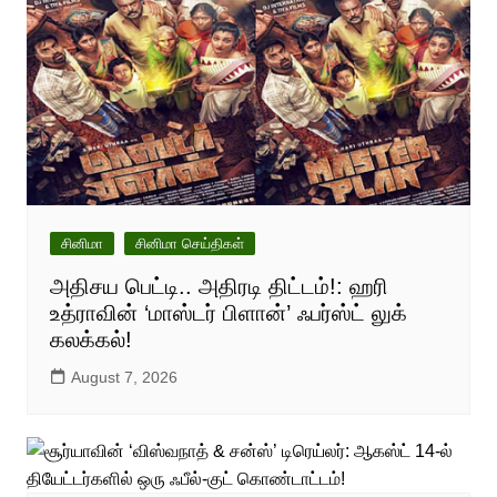
சினிமா
சினிமா செய்திகள்
அதிசய பெட்டி.. அதிரடி திட்டம்!: ஹரி
உத்ராவின் ‘மாஸ்டர் பிளான்’ ஃபர்ஸ்ட் லுக்
கலக்கல்!
August 7, 2026