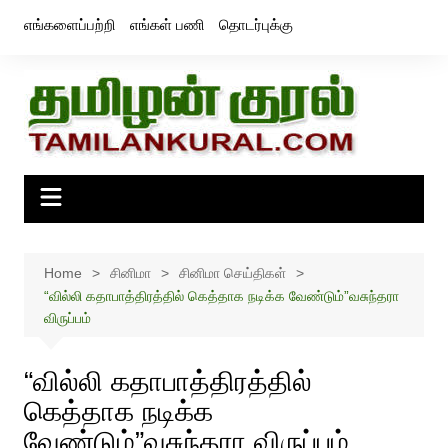
Skip
எங்களைப்பற்றி
எங்கள் பணி
தொடர்புக்கு
to
content
Home
சினிமா
சினிமா செய்திகள்
“வில்லி கதாபாத்திரத்தில் கெத்தாக நடிக்க வேண்டும்”வசுந்தரா
விருப்பம்
“வில்லி கதாபாத்திரத்தில்
கெத்தாக நடிக்க
வேண்டும்”வசுந்தரா விருப்பம்