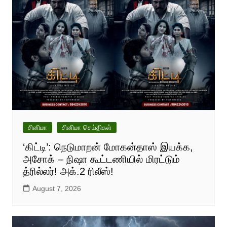
சினிமா
சினிமா செய்திகள்
‘கிட்டி’: நெடுமாறன் மோகன்தாஸ் இயக்க,
அசோக் – நிஷா கூட்டணியில் மிரட்டும்
த்ரில்லர்! அக்.2 ரிலீஸ்!
August 7, 2026