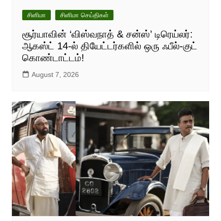
சினிமா
சினிமா செய்திகள்
சூர்யாவின் ‘விஸ்வநாத் & சன்ஸ்’ டிரெய்லர்:
ஆகஸ்ட் 14-ல் தியேட்டர்களில் ஒரு ஃபீல்-குட்
கொண்டாட்டம்!
August 7, 2026