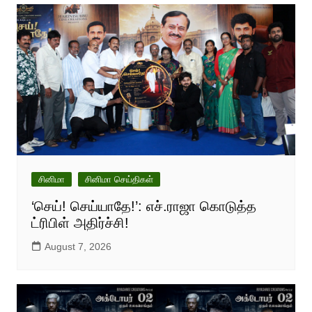
சினிமா
சினிமா செய்திகள்
‘செய்! செய்யாதே!’: எச்.ராஜா கொடுத்த
ட்ரிபிள் அதிர்ச்சி!
August 7, 2026