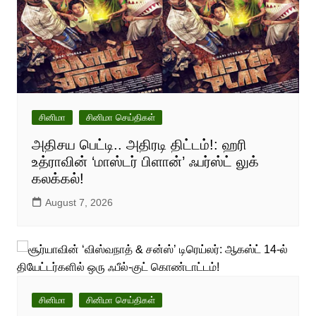
சினிமா
சினிமா செய்திகள்
அதிசய பெட்டி.. அதிரடி திட்டம்!: ஹரி
உத்ராவின் ‘மாஸ்டர் பிளான்’ ஃபர்ஸ்ட் லுக்
கலக்கல்!
August 7, 2026
சினிமா
சினிமா செய்திகள்