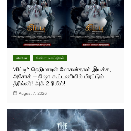
சினிமா
சினிமா செய்திகள்
‘கிட்டி’: நெடுமாறன் மோகன்தாஸ் இயக்க,
அசோக் – நிஷா கூட்டணியில் மிரட்டும்
த்ரில்லர்! அக்.2 ரிலீஸ்!
August 7, 2026