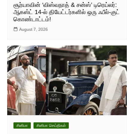
சூர்யாவின் ‘விஸ்வநாத் & சன்ஸ்’ டிரெய்லர்:
ஆகஸ்ட் 14-ல் தியேட்டர்களில் ஒரு ஃபீல்-குட்
கொண்டாட்டம்!
August 7, 2026
சினிமா
சினிமா செய்திகள்