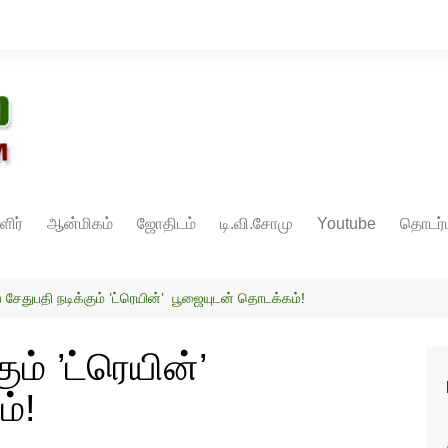
ளிர்
ஆன்மிகம்
ஜோதிடம்
டி.வி.சோமு
Youtube
தொடர்ப
் சேதுபதி நடிக்கும் ’ட்ரெயின்’ பூஜையுடன் தொடக்கம்!
ும் ’ட்ரெயின்’
்!