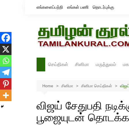
Skip
எங்களைப்பற்றி
எங்கள் பணி
தொடர்புக்கு
to
content
செய்திகள்
சினிமா
மருத்துவம்
மக
தமிழ்நாடு
சினிமா செய்திகள்
Home
இந்தியா
சினிமா
திரைவிமர்சனம்
சினிமா செய்திகள்
விஜய
உலகம்
ஸ்டில்ஸ்
விஜய் சேதுபதி நடிக்க
பூஜையுடன் தொடக்கம