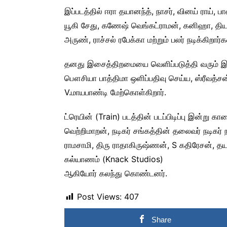
இப்படத்தில் ஈரா தயானந்த், நாசர், வினய் ராய், பாவ
யூகி சேது, கணேஷ் வெங்கட்ராமன், கனிஹா, தியா சீ
அருண், ராச்சல் ரபேக்கா மற்றும் பலர் நடிக்கிறார்க
தனது இசைத்திறமையை வெளிப்படுத்தி வரும் இயக
பௌசியா பாத்திமா ஒளிப்பதிவு செய்ய, ஸ்ரீவத
V.மாயபாண்டி மேற்கொள்கிறார்.
ட்ரெயின் (Train) படத்தின் படப்பிடிப்பு இன்று
வெற்றிமாறன், நடிகர் சங்கத்தின் தலைவர் நடிகர் ந
ராமசாமி, திரு ராதாகிருஷ்ணன், S கதிரேசன், தயா
கல்யாணம் (Knack Studios)
ஆகியோர் கலந்து கொண்டனர்.
Post Views:
407
Share