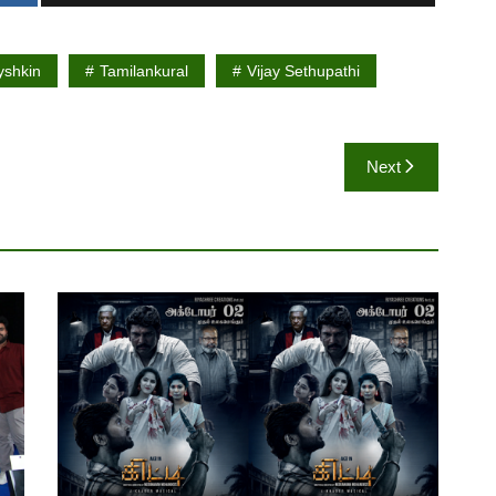
shkin
Tamilankural
Vijay Sethupathi
Next