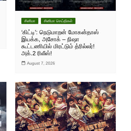
சினிமா
சினிமா செய்திகள்
‘கிட்டி’: நெடுமாறன் மோகன்தாஸ்
இயக்க, அசோக் – நிஷா
கூட்டணியில் மிரட்டும் த்ரில்லர்!
அக்.2 ரிலீஸ்!
August 7, 2026