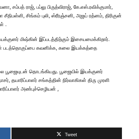
னா, சம்பத் ராஜ், பப்லு பிருத்விராஜ், கே.எஸ்.ரவிக்குமார்,
திபள்ளி, சிங்கம் புலி, ஸ்ரீரஞ்சனி, அஜய் ரத்னம், திரிகுன்
ள் .
்குனர் மிஷ்கின் இப்படத்திற்கும் இசையமைக்கிறார்.
்சன் படத்தொகுப்பை கவனிக்க, கலை இயக்கத்தை
 காலை பூஜையுடன் தொடங்கியது. பூஜையில் இயக்குனர்
ாசர், தயாரிப்பாளர் சங்கத்தின் நிர்வாகிகள் திரு முரளி
ரிப்பாளர் அண்புச்செழியன் ,
Tweet