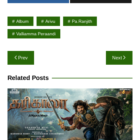
Album
Arivu
Pa.ranjith
Valliamma Peraandi
Post
Prev
Next
navigation
Related Posts