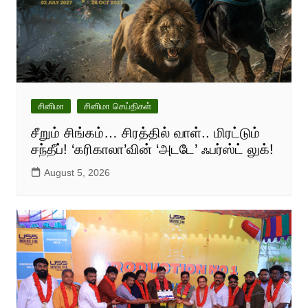
சினிமா
சினிமா செய்திகள்
சீறும் சிங்கம்… சிரத்தில் வாள்.. மிரட்டும்
சந்தீப்! ‘கரிகாலா’வின் ‘அடடே’ ஃபர்ஸ்ட் லுக்!
August 5, 2026