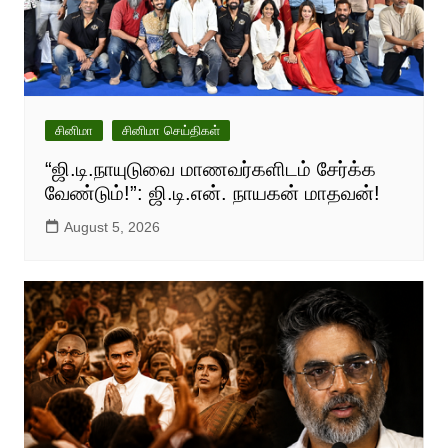
சினிமா
சினிமா செய்திகள்
“ஜி.டி.நாயுடுவை மாணவர்களிடம் சேர்க்க
வேண்டும்!”: ஜி.டி.என். நாயகன் மாதவன்!
August 5, 2026