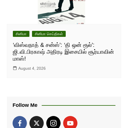
சினிமா
சினிமா செய்திகள்
‘விஸ்வநாத் & சன்ஸ்’: ‘தி ஒன் ரூல்’:
ஜி.வி.பிரகாஷ் அதிரடி இசையில் சூர்யாவின்
மாஸ்!
August 4, 2026
Follow Me