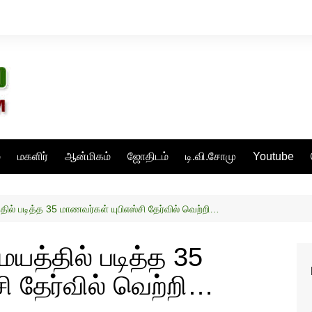
்
மகளிர்
ஆன்மிகம்
ஜோதிடம்
டி.வி.சோமு
Youtube
ில் படித்த 35 மாணவர்கள் யுபிஎஸ்சி தேர்வில் வெற்றி…
யத்தில் படித்த 35
ி தேர்வில் வெற்றி…