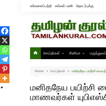
Skip
எங்களைப்பற்றி
எங்கள் பணி
தொடர்புக்கு
to
content
செய்திகள்
சினிமா
மருத்துவம
தமிழ்நாடு
சினிமா செய்திகள்
இந்தியா
திரைவிமர்சனம்
Home
செய்திகள்
மனிதநேய பயிற்சி மையத்த
உலகம்
ஸ்டில்ஸ்
மனிதநேய பயிற்சி மை
மாணவர்கள் யுபிஎஸ்ச