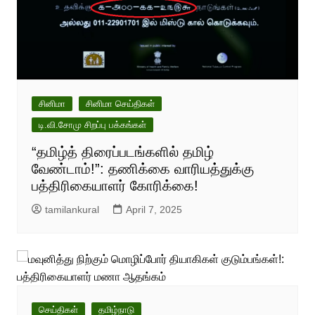
சினிமா
சினிமா செய்திகள்
டி.வி.சோமு சிறப்பு பக்கங்கள்
“தமிழ்த் திரைப்படங்களில் தமிழ்
வேண்டாம்!”: தணிக்கை வாரியத்துக்கு
பத்திரிகையாளர் கோரிக்கை!
tamilankural
April 7, 2025
செய்திகள்
தமிழ்நாடு