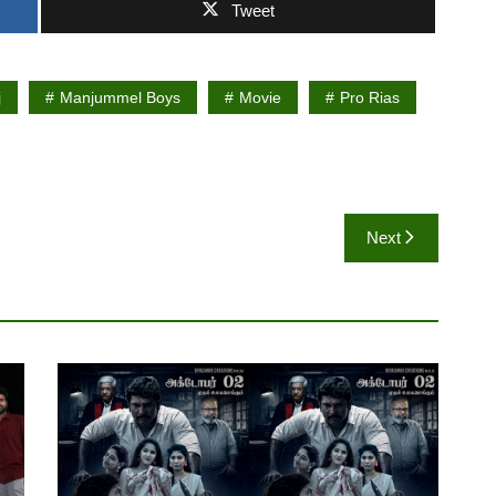
Tweet
j
Manjummel Boys
Movie
Pro Rias
Next