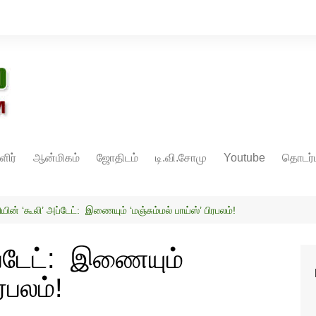
ளிர்
ஆன்மிகம்
ஜோதிடம்
டி.வி.சோமு
Youtube
தொடர்ப
யின் ‘கூலி’ அப்டேட்: இணையும் ‘மஞ்சும்மல் பாய்ஸ்’ பிரபலம்!
ப்டேட்: இணையும்
ிரபலம்!