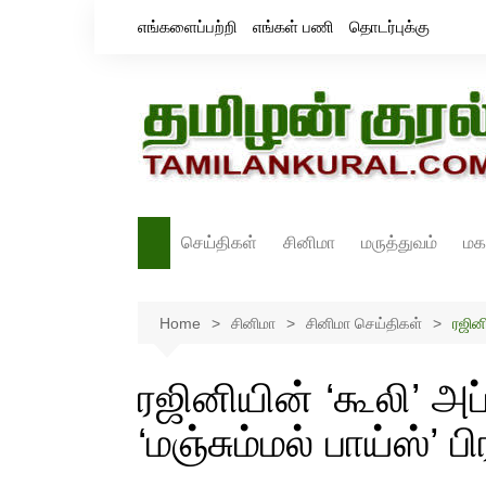
Skip
எங்களைப்பற்றி
எங்கள் பணி
தொடர்புக்கு
to
content
செய்திகள்
சினிமா
மருத்துவம்
மக
தமிழ்நாடு
சினிமா செய்திகள்
Home
இந்தியா
சினிமா
திரைவிமர்சனம்
சினிமா செய்திகள்
ரஜினி
உலகம்
ஸ்டில்ஸ்
ரஜினியின் ‘கூலி’ அ
‘மஞ்சும்மல் பாய்ஸ்’ ப