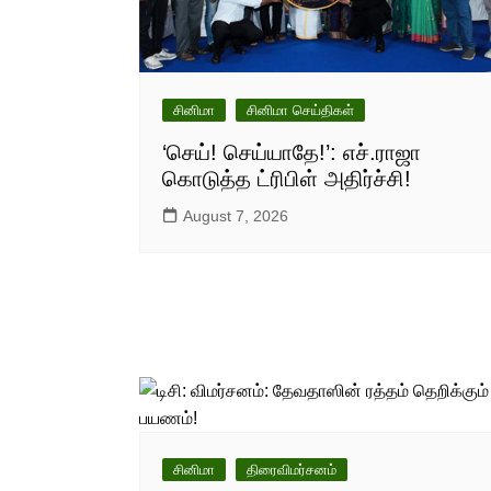
சினிமா
சினிமா செய்திகள்
‘செய்! செய்யாதே!’: எச்.ராஜா
கொடுத்த ட்ரிபிள் அதிர்ச்சி!
August 7, 2026
சினிமா
திரைவிமர்சனம்