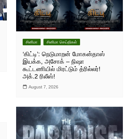
சினிமா
சினிமா செய்திகள்
‘கிட்டி’: நெடுமாறன் மோகன்தாஸ்
இயக்க, அசோக் – நிஷா
கூட்டணியில் மிரட்டும் த்ரில்லர்!
அக்.2 ரிலீஸ்!
August 7, 2026