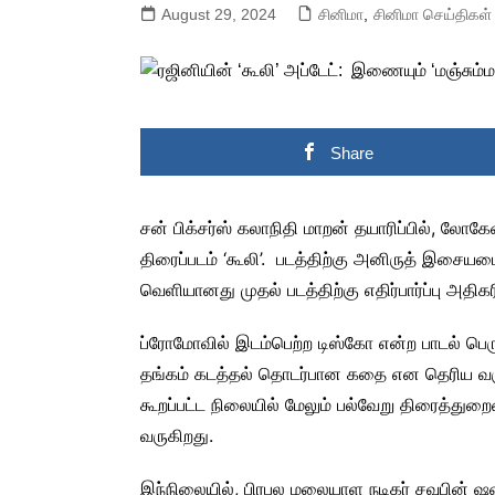
August 29, 2024
சினிமா
,
சினிமா செய்திகள்
Share
சன் பிக்சர்ஸ் கலாநிதி மாறன் தயாரிப்பில், ல
திரைப்படம் ‘கூலி’. படத்திற்கு அனிருத் இசையமை
வெளியானது முதல் படத்திற்கு எதிர்பார்ப்பு அதிகர
ப்ரோமோவில் இடம்பெற்ற டிஸ்கோ என்ற பாடல் பெரு
தங்கம் கடத்தல் தொடர்பான கதை என தெரிய வரு
கூறப்பட்ட நிலையில் மேலும் பல்வேறு திரைத்துற
வருகிறது.
இந்நிலையில், பிரபல மலையாள நடிகர் சவுபின் ஷஹீ