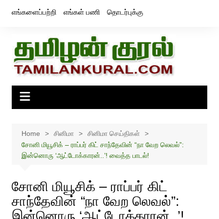
Skip
எங்களைப்பற்றி
எங்கள் பணி
தொடர்புக்கு
to
content
Home
சினிமா
சினிமா செய்திகள்
சோனி மியூசிக் – ராப்பர் கிட் சாந்தேவின் “நா வேற லெவல்”:
இன்னொரு ‘ஆட்டோக்காரன்..’! வைத்த பாடல்!
சோனி மியூசிக் – ராப்பர் கிட்
சாந்தேவின் “நா வேற லெவல்”:
இன்னொரு ‘ஆட்டோக்காரன்..’!