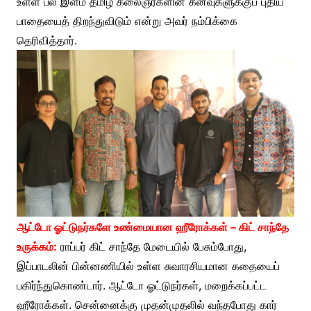
உள்ள பல இளம் தமிழ் கலைஞர்களின் கனவுகளுக்குப் புதிய
பாதையைத் திறந்துவிடும் என்று அவர் நம்பிக்கை
தெரிவித்தார்.
ஆட்டோ ஓட்டுநர்களே உண்மையான ஹீரோக்கள் – கிட் சாந்தே
உருக்கம்:
ராப்பர் கிட் சாந்தே மேடையில் பேசும்போது,
இப்பாடலின் பின்னணியில் உள்ள சுவாரசியமான கதையைப்
பகிர்ந்துகொண்டார். ஆட்டோ ஓட்டுநர்கள், மறைக்கப்பட்ட
ஹீரோக்கள். சென்னைக்கு முதன்முதலில் வந்தபோது கார்