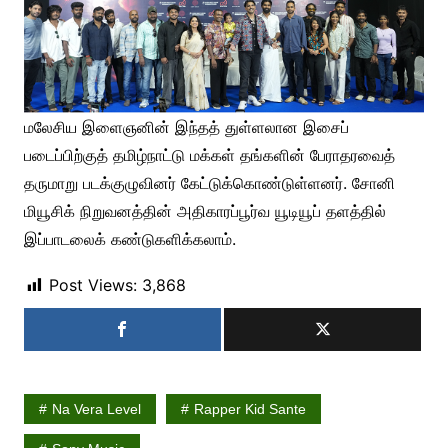
மலேசிய இளைஞனின் இந்தத் துள்ளலான இசைப்
படைப்பிற்குத் தமிழ்நாட்டு மக்கள் தங்களின் பேராதரவைத்
தருமாறு படக்குழுவினர் கேட்டுக்கொண்டுள்ளனர். சோனி
மியூசிக் நிறுவனத்தின் அதிகாரப்பூர்வ யூடியூப் தளத்தில்
இப்பாடலைக் கண்டுகளிக்கலாம்.
Post Views:
3,868
Na Vera Level
Rapper Kid Sante