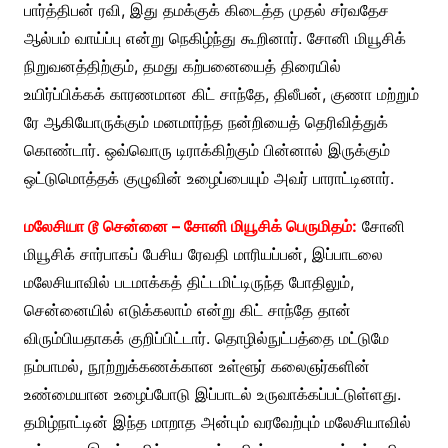
பார்த்திபன் ரவி, இது தமக்குக் கிடைத்த முதல் சர்வதேச
ஆல்பம் வாய்ப்பு என்று நெகிழ்ந்து கூறினார். சோனி மியூசிக்
நிறுவனத்திற்கும், தமது கற்பனையைத் திரையில்
உயிர்ப்பிக்கக் காரணமான கிட் சாந்தே, திலீபன், குணா மற்றும்
ரே ஆகியோருக்கும் மனமார்ந்த நன்றியைத் தெரிவித்துக்
கொண்டார். ஒவ்வொரு டிராக்கிற்கும் பின்னால் இருக்கும்
ஒட்டுமொத்தக் குழுவின் உழைப்பையும் அவர் பாராட்டினார்.
மலேசியா டூ சென்னை – சோனி மியூசிக் பெருமிதம்:
சோனி
மியூசிக் சார்பாகப் பேசிய ரேவதி மாரியப்பன், இப்பாடலை
மலேசியாவில் படமாக்கத் திட்டமிட்டிருந்த போதிலும்,
சென்னையில் எடுக்கலாம் என்று கிட் சாந்தே தான்
விரும்பியதாகக் குறிப்பிட்டார். தொழில்நுட்பத்தை மட்டுமே
நம்பாமல், நூற்றுக்கணக்கான உள்ளூர் கலைஞர்களின்
உண்மையான உழைப்போடு இப்பாடல் உருவாக்கப்பட்டுள்ளது.
தமிழ்நாட்டின் இந்த மாறாத அன்பும் வரவேற்பும் மலேசியாவில்