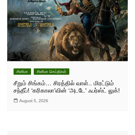
சினிமா
சினிமா செய்திகள்
சீறும் சிங்கம்… சிரத்தில் வாள்.. மிரட்டும்
சந்தீப்! ‘கரிகாலா’வின் ‘அடடே’ ஃபர்ஸ்ட் லுக்!
August 5, 2026