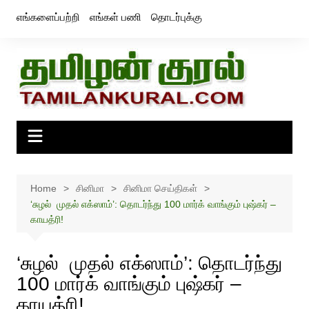
Skip
எங்களைப்பற்றி
எங்கள் பணி
தொடர்புக்கு
to
content
Home
சினிமா
சினிமா செய்திகள்
‘சுழல் முதல் எக்ஸாம்’: தொடர்ந்து 100 மார்க் வாங்கும் புஷ்கர் –
காயத்ரி!
‘சுழல் முதல் எக்ஸாம்’: தொடர்ந்து
100 மார்க் வாங்கும் புஷ்கர் –
காயத்ரி!