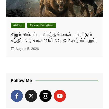
சினிமா
சினிமா செய்திகள்
சீறும் சிங்கம்… சிரத்தில் வாள்.. மிரட்டும்
சந்தீப்! ‘கரிகாலா’வின் ‘அடடே’ ஃபர்ஸ்ட் லுக்!
August 5, 2026
Follow Me