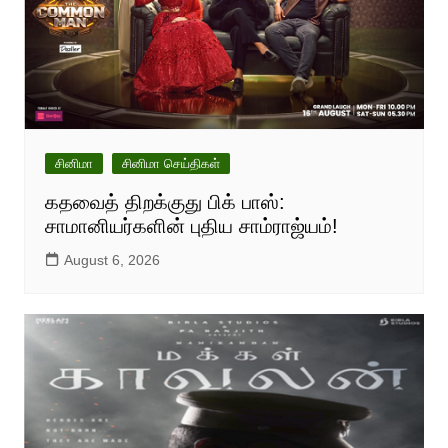
சினிமா
சினிமா செய்திகள்
கதவைத் திறக்குது பிக் பாஸ்:
சாமானியர்களின் புதிய சாம்ராஜ்யம்!
August 6, 2026