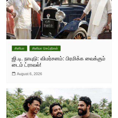
சினிமா
சினிமா செய்திகள்
ஜி.டி. நாயுடு: விமர்சனம்: பிரமிக்க வைக்கும்
டைம் ட்ராவல்!
August 6, 2026