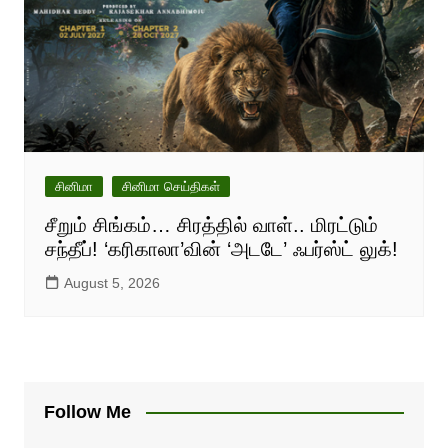
சினிமா
சினிமா செய்திகள்
சீறும் சிங்கம்… சிரத்தில் வாள்.. மிரட்டும்
சந்தீப்! ‘கரிகாலா’வின் ‘அடடே’ ஃபர்ஸ்ட் லுக்!
August 5, 2026
Follow Me