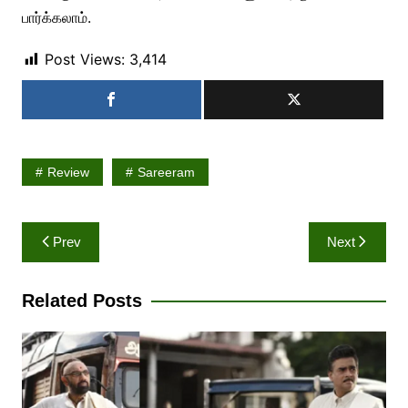
பார்க்கலாம்.
Post Views:
3,414
Review
Sareeram
Post
Prev
Next
navigation
Related Posts