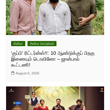
சினிமா
சினிமா செய்திகள்
‘குப்பி’ ரிட்டர்ன்ஸ்!!: 10 ஆண்டுக்குப் பிறகு
இணையும் டொவினோ – ஜான்பால்
கூட்டணி!
August 6, 2026