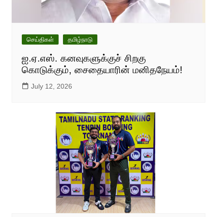
செய்திகள்
தமிழ்நாடு
ஐ.ஏ.எஸ். கனவுகளுக்குச் சிறகு
கொடுக்கும், சைதையாரின் மனிதநேயம்!
July 12, 2026