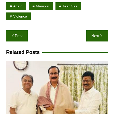
Again
Manipur
Tear Gas
Violence
Post
Prev
Next
navigation
Related Posts