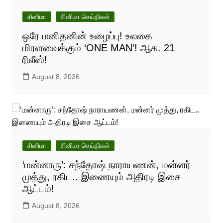
சினிமா
சினிமா செய்திகள்
ஒரே மனிதனின் உழைப்பு! உலகை
மிரளவைக்கும் ‘ONE MAN’! ஆக. 21
ரிலீஸ்!
August 8, 2026
சினிமா
சினிமா செய்திகள்
‘மன்னாரு’: சந்தோஷ் நாராயணன், மன்னர்
முத்து, ரகிட.. இணையும் அதிரடி இசை
ஆட்டம்!
August 8, 2026