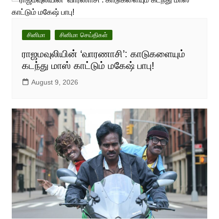
சினிமா
சினிமா செய்திகள்
ராஜமவுலியின் ‘வாரணாசி’: காடுகளையும்
கடந்து மாஸ் காட்டும் மகேஷ் பாபு!
August 9, 2026