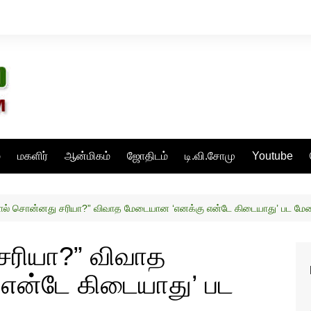
்
மகளிர்
ஆன்மிகம்
ஜோதிடம்
டி.வி.சோமு
Youtube
ால் சொன்னது சரியா?” விவாத மேடையான ‘எனக்கு என்டே கிடையாது’ பட ம
சரியா?” விவாத
என்டே கிடையாது’ பட