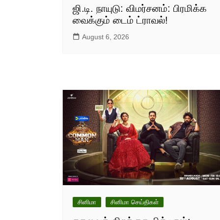
ஜி.டி. நாயுடு: விமர்சனம்: பிரமிக்க
வைக்கும் டைம் ட்ராவல்!
August 6, 2026
சினிமா
சினிமா செய்திகள்