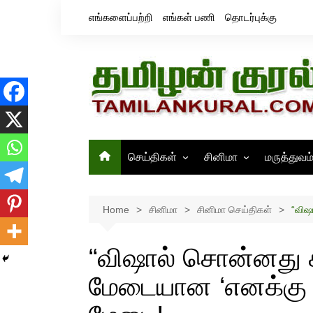
Skip
எங்களைப்பற்றி
எங்கள் பணி
தொடர்புக்கு
to
content
செய்திகள்
சினிமா
மருத்துவம
தமிழ்நாடு
சினிமா செய்திகள்
இந்தியா
திரைவிமர்சனம்
Home
சினிமா
சினிமா செய்திகள்
“விஷ
உலகம்
ஸ்டில்ஸ்
“விஷால் சொன்னது 
மேடையான ‘எனக்கு 