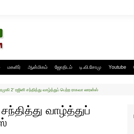
்
மகளிர்
ஆன்மிகம்
ஜோதிடம்
டி.வி.சோமு
Youtube
ிரமுகி 2’ ரஜினி சந்தித்து வாழ்த்துப் பெற்ற ராகவா லாரன்ஸ்
சந்தித்து வாழ்த்துப்
ஸ்