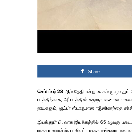
Share
செப்டம்பர் 28
ஆம் தேதியன்று உலகம் முழுவதும் வ
படத்திற்காக, அப்படத்தின் கதாநாயகனான ராகவா ல
நாயகனும், சூப்பர் ஸ்டாருமான ரஜினிகாந்தை சந்தித்
இயக்குநர் பி. வாசு இயக்கத்தில் 65 ஆவது படைபா
ராகவா லாரன்ஸ், பாலிவுட் நடிகை கங்கனா ரணாவத்