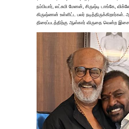
நம்பியார், லட்சுமி மேனன், சிருஷ்டி டாங்கே, விக்ன
கிருஷ்ணன் உள்ளிட்ட பலர் நடித்திருக்கிறார்கள். ஆ
திரைப்படத்திற்கு ஆஸ்கார் விருதை வென்ற இசைய