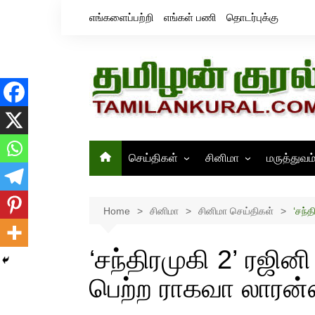
Skip
எங்களைப்பற்றி
எங்கள் பணி
தொடர்புக்கு
to
content
செய்திகள்
சினிமா
மருத்துவம
தமிழ்நாடு
சினிமா செய்திகள்
இந்தியா
திரைவிமர்சனம்
Home
சினிமா
சினிமா செய்திகள்
‘சந்த
உலகம்
ஸ்டில்ஸ்
‘சந்திரமுகி 2’ ரஜினி 
பெற்ற ராகவா லாரன்