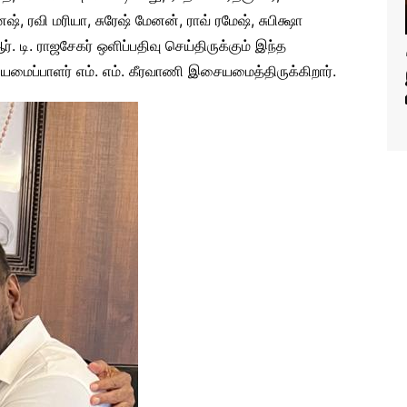
ேஷ், ரவி மரியா, சுரேஷ் மேனன், ராவ் ரமேஷ், சுபிக்ஷா
ர். டி. ராஜசேகர் ஒளிப்பதிவு செய்திருக்கும் இந்த
மைப்பாளர் எம். எம். கீரவாணி இசையமைத்திருக்கிறார்.