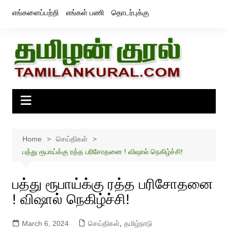
Skip
எங்களைப்பற்றி
எங்கள் பணி
தொடர்புக்கு
to
content
Home
செய்திகள்
பத்து ரூபாய்க்கு ரத்த பரிசோதனை ! விஷால் நெகிழ்ச்சி!
பத்து ரூபாய்க்கு ரத்த பரிசோதனை
! விஷால் நெகிழ்ச்சி!
March 6, 2024
செய்திகள்
,
தமிழ்நாடு