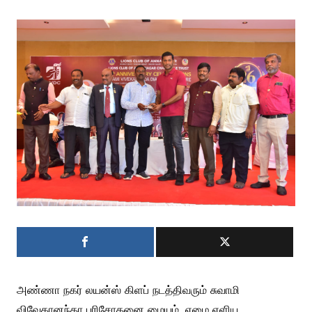
அண்ணா நகர் லயன்ஸ் கிளப் நடத்திவரும் சுவாமி
விவேகானந்தா பரிசோதனை மையம், ஏழை எளிய