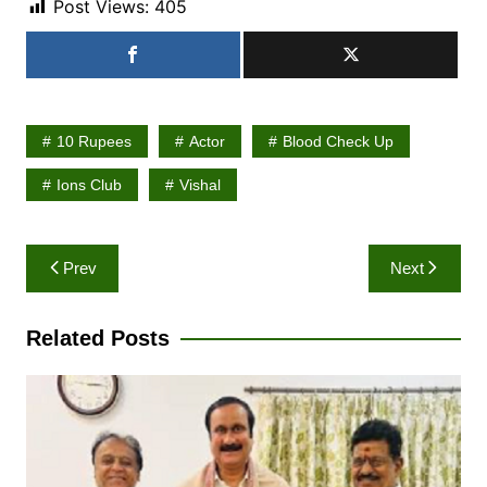
Post Views:
405
10 Rupees
Actor
Blood Check Up
Ions Club
Vishal
Post
Prev
Next
navigation
Related Posts