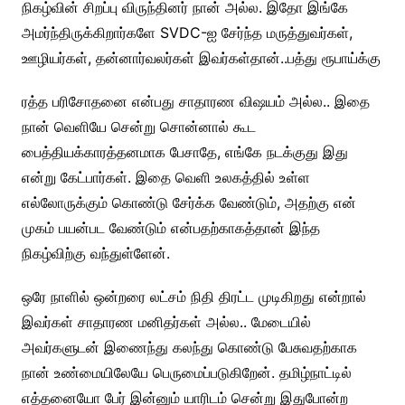
நிகழ்வின் சிறப்பு விருந்தினர் நான் அல்ல. இதோ இங்கே
அமர்ந்திருக்கிறார்களே SVDC-ஐ சேர்ந்த மருத்துவர்கள்,
ஊழியர்கள், தன்னார்வலர்கள் இவர்கள்தான்..
பத்து ரூபாய்க்கு
ரத்த பரிசோதனை என்பது சாதாரண விஷயம் அல்ல.. இதை
நான் வெளியே சென்று சொன்னால் கூட
பைத்தியக்காரத்தனமாக பேசாதே, எங்கே நடக்குது இது
என்று கேட்பார்கள். இதை வெளி உலகத்தில் உள்ள
எல்லோருக்கும் கொண்டு சேர்க்க வேண்டும், அதற்கு என்
முகம் பயன்பட வேண்டும் என்பதற்காகத்தான் இந்த
நிகழ்விற்கு வந்துள்ளேன்.
ஒரே நாளில் ஒன்றரை லட்சம் நிதி திரட்ட முடிகிறது என்றால்
இவர்கள் சாதாரண மனிதர்கள் அல்ல.. மேடையில்
அவர்களுடன் இணைந்து கலந்து கொண்டு பேசுவதற்காக
நான் உண்மையிலேயே பெருமைப்படுகிறேன். தமிழ்நாட்டில்
எத்தனையோ பேர் இன்னும் யாரிடம் சென்று இதுபோன்ற