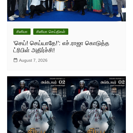
சினிமா
சினிமா செய்திகள்
‘செய்! செய்யாதே!’: எச்.ராஜா கொடுத்த
ட்ரிபிள் அதிர்ச்சி!
August 7, 2026