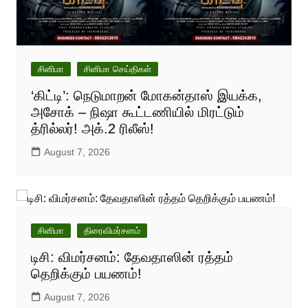
சினிமா
சினிமா செய்திகள்
‘கிட்டி’: நெடுமாறன் மோகன்தாஸ் இயக்க,
அசோக் – நிஷா கூட்டணியில் மிரட்டும்
த்ரில்லர்! அக்.2 ரிலீஸ்!
August 7, 2026
சினிமா
திரைவிமர்சனம்
டிசி: விமர்சனம்: தேவதாஸின் ரத்தம்
தெறிக்கும் பயணம்!
August 7, 2026