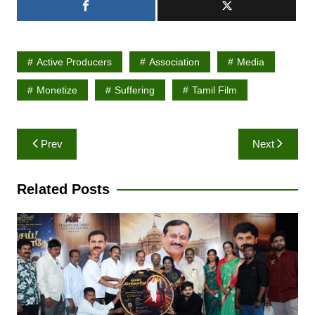
Active Producers
Association
Media
Monetize
Suffering
Tamil Film
Post
Prev
Next
navigation
Related Posts