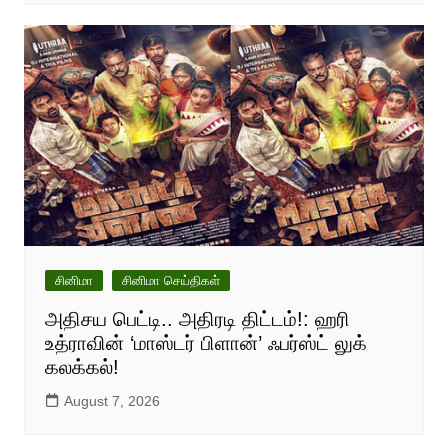
சினிமா
சினிமா செய்திகள்
அதிசய பெட்டி.. அதிரடி திட்டம்!: ஹரி
உத்ராவின் ‘மாஸ்டர் பிளான்’ ஃபர்ஸ்ட் லுக்
கலக்கல்!
August 7, 2026