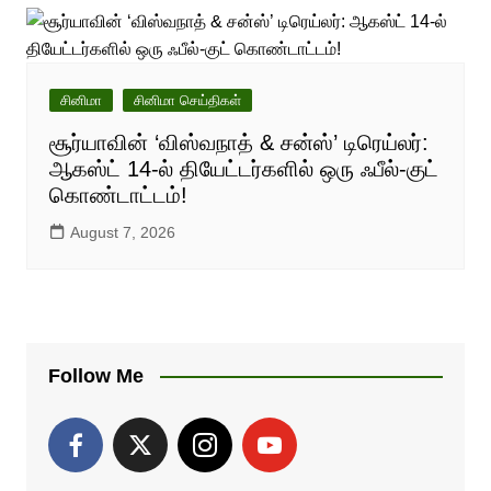
சினிமா
சினிமா செய்திகள்
சூர்யாவின் ‘விஸ்வநாத் & சன்ஸ்’ டிரெய்லர்:
ஆகஸ்ட் 14-ல் தியேட்டர்களில் ஒரு ஃபீல்-குட்
கொண்டாட்டம்!
August 7, 2026
Follow Me