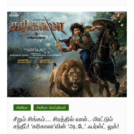
சினிமா
சினிமா செய்திகள்
சீறும் சிங்கம்… சிரத்தில் வாள்.. மிரட்டும்
சந்தீப்! ‘கரிகாலா’வின் ‘அடடே’ ஃபர்ஸ்ட் லுக்!