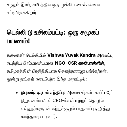
சுழலும் இவர், சமீபத்தில் ஒரு முக்கிய மைல்கல்லை
எட்டியிருக்கிறார்.
டெல்லி டூ உசிலம்பட்டி: ஒரு சமூகப்
பயணம்!
தலைநகர் டெல்லியில்
Vishwa Yuvak Kendra
அமைப்பு
நடத்திய பிரம்மாண்டமான
NGO-CSR கான்பரன்ஸில்
,
தமிழகத்தின் பிரதிநிதியாக சௌந்தரராஜா பங்கேற்றார்.
மூன்று நாட்கள் நடைபெற்ற இந்த மாநாட்டில்:
நிபுணர்களுடன் சந்திப்பு:
அமைச்சர்கள், கார்ப்பரேட்
நிறுவனங்களின் CEO-க்கள் மற்றும் தொழில்
வல்லுநர்களுடன் சுற்றுச்சூழல் பாதுகாப்பு குறித்து
கலந்துரையாடினார்.