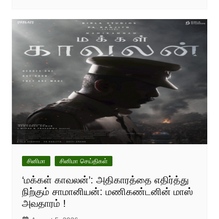
சினிமா
சினிமா செய்திகள்
‘மக்கள் காவலன்’: அதிகாரத்தை எதிர்த்து
நிற்கும் சாமானியன்: மணிகண்டனின் மாஸ்
அவதாரம் !