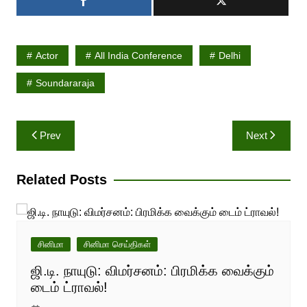
Actor
All India Conference
Delhi
Soundararaja
Post
Prev
Next
navigation
Related Posts
சினிமா
சினிமா செய்திகள்
ஜி.டி. நாயுடு: விமர்சனம்: பிரமிக்க வைக்கும்
டைம் ட்ராவல்!