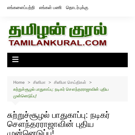
Skip
எங்களைப்பற்றி
எங்கள் பணி
தொடர்புக்கு
to
content
Home
சினிமா
சினிமா செய்திகள்
சுற்றுச்சூழல் பாதுகாப்பு: நடிகர் சௌந்தரராஜாவின் புதிய
முன்னெடுப்பு!
சுற்றுச்சூழல் பாதுகாப்பு: நடிகர்
சௌந்தரராஜாவின் புதிய
முன்னெடுப்பு!