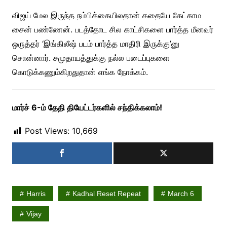
விஜய் மேல இருந்த நம்பிக்கையிலதான் கதையே கேட்காம
சைன் பண்ணேன். படத்தோட சில காட்சிகளை பார்த்த மீனவர்
ஒருத்தர் ‘இங்கிலீஷ் படம் பார்த்த மாதிரி இருக்கு’னு
சொன்னார். சமுதாயத்துக்கு நல்ல படைப்புகளை
கொடுக்கணும்கிறதுதான் எங்க நோக்கம்.
மார்ச் 6-ம் தேதி தியேட்டர்களில் சந்திக்கலாம்!
Post Views:
10,669
Harris
Kadhal Reset Repeat
March 6
Vijay