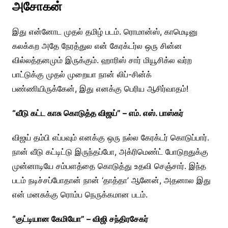
அசோகன்
இது என்னோட முதல் தமிழ் படம். ரொமான்ஸ், காமெடினு
கலக்கற அதே நேரத்துல என் கேரக்டர்ல ஒரு சின்ன
வில்லத்தனமும் இருக்கும். ஹாரிஸ் சார் மியூசிக்ல வர்ற
பாட்டுக்கு முதல் முறையா நான் லிப்-சின்க்
பண்ணியிருக்கேன், இது எனக்கு பெரிய ஆசிர்வாதம்!
“வீடு கட்ட காசு கொடுத்த விஜய்” – எம். எஸ். பாஸ்கர்
விஜய் தம்பி எப்பவும் எனக்கு ஒரு நல்ல கேரக்டர் கொடுப்பார்.
நான் வீடு கட்டிட்டு இருந்தப்போ, அக்ரிமெண்ட் போடுறதுக்கு
முன்னாடியே சம்பளத்தை கொடுத்து உதவி செஞ்சார். இந்த
படம் நடிச்சப்போதான் நான் ‘தாத்தா’ ஆனேன், அதனால இது
என் மனசுக்கு ரொம்ப நெருக்கமான படம்.
“குட்டியான கேமியோ” – விஜி சந்திரசேகர்