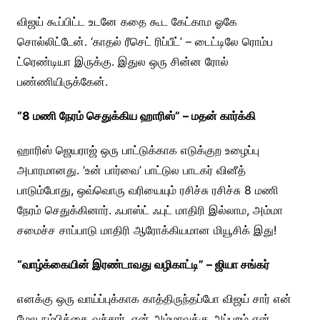
விஜய் கூப்பிட்ட உடனே கதை கூட கேட்காம ஓகே
சொல்லிட்டேன். ‘காதல் ரீசெட் ரிப்பீட்’ – டைட்டிலே ரொம்ப
ட்ரெண்டியா இருக்கு. இதுல ஒரு சின்ன ரோல்
பண்ணியிருக்கேன்.
“8 மணி நேரம் செதுக்கிய ஹாரிஸ்” – மதன் கார்க்கி
ஹாரிஸ் ஜெயராஜ் ஒரு பாட்டுக்காக எடுக்குற உழைப்பு
அபாரமானது. ‘உன் பார்வை’ பாட்டுல பாடகர் வினீத்
பாடும்போது, ஒவ்வொரு வரியையும் ரசிச்சு ரசிச்சு 8 மணி
நேரம் செதுக்கினார். ஃபாஸ்ட் ஃபுட் மாதிரி இல்லாம, அம்மா
சமைச்ச சாப்பாடு மாதிரி ஆரோக்கியமான மியூசிக் இது!
“வாழ்க்கையின் இரண்டாவது வழிகாட்டி” – ஜியா சங்கர்
எனக்கு ஒரு வாய்ப்புக்காக காத்திருந்தப்போ விஜய் சார் என்
மேல நம்பிக்கை வச்சார். என் அம்மாவுக்கு அப்புறம் என்