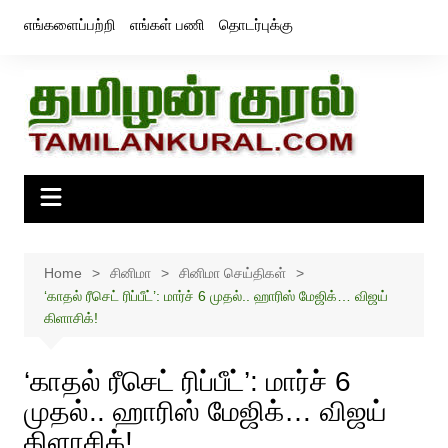
Skip
எங்களைப்பற்றி
எங்கள் பணி
தொடர்புக்கு
to
content
Home
சினிமா
சினிமா செய்திகள்
‘காதல் ரீசெட் ரிப்பீட்’: மார்ச் 6 முதல்.. ஹாரிஸ் மேஜிக்… விஜய்
கிளாசிக்!
‘காதல் ரீசெட் ரிப்பீட்’: மார்ச் 6
முதல்.. ஹாரிஸ் மேஜிக்… விஜய்
கிளாசிக்!