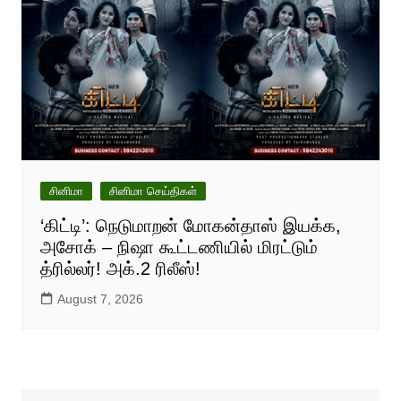
சினிமா
சினிமா செய்திகள்
‘கிட்டி’: நெடுமாறன் மோகன்தாஸ் இயக்க,
அசோக் – நிஷா கூட்டணியில் மிரட்டும்
த்ரில்லர்! அக்.2 ரிலீஸ்!
August 7, 2026