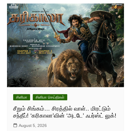
சினிமா
சினிமா செய்திகள்
சீறும் சிங்கம்… சிரத்தில் வாள்.. மிரட்டும்
சந்தீப்! ‘கரிகாலா’வின் ‘அடடே’ ஃபர்ஸ்ட் லுக்!
August 5, 2026