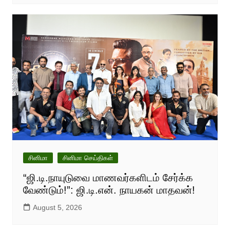
சினிமா
சினிமா செய்திகள்
“ஜி.டி.நாயுடுவை மாணவர்களிடம் சேர்க்க
வேண்டும்!”: ஜி.டி.என். நாயகன் மாதவன்!
August 5, 2026