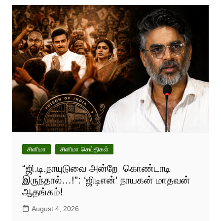
சினிமா
சினிமா செய்திகள்
“ஜி.டி.நாயுடுவை அன்றே கொண்டாடி
இருந்தால்…!”: ‘ஜிடிஎன்’ நாயகன் மாதவன்
ஆதங்கம்!
August 4, 2026