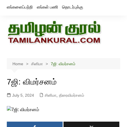
Skip
எங்களைப்பற்றி
எங்கள் பணி
தொடர்புக்கு
to
content
Home
சினிமா
7ஜி: விமர்சனம்
7ஜி: விமர்சனம்
July 5, 2024
சினிமா
,
திரைவிமர்சனம்