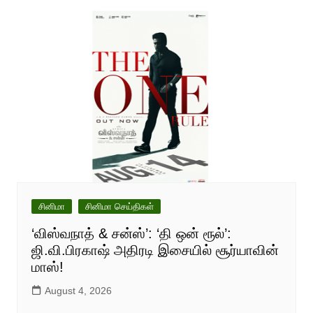
சினிமா
சினிமா செய்திகள்
‘விஸ்வநாத் & சன்ஸ்’: ‘தி ஒன் ரூல்’:
ஜி.வி.பிரகாஷ் அதிரடி இசையில் சூர்யாவின்
மாஸ்!
August 4, 2026