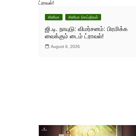
சினிமா
சினிமா செய்திகள்
ஜி.டி. நாயுடு: விமர்சனம்: பிரமிக்க
வைக்கும் டைம் ட்ராவல்!
August 6, 2026