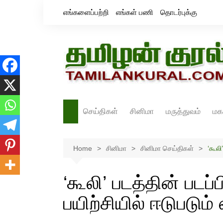
Skip
எங்களைப்பற்றி
எங்கள் பணி
தொடர்புக்கு
to
content
செய்திகள்
சினிமா
மருத்துவம்
மக
தமிழ்நாடு
சினிமா செய்திகள்
Home
இந்தியா
சினிமா
திரைவிமர்சனம்
சினிமா செய்திகள்
‘கூலி
உலகம்
ஸ்டில்ஸ்
‘கூலி’ படத்தின் படப்ப
பயிற்சியில் ஈடுபடும