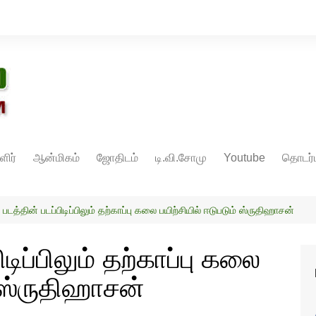
ளிர்
ஆன்மிகம்
ஜோதிடம்
டி.வி.சோமு
Youtube
தொடர்ப
’ படத்தின் படப்பிடிப்பிலும் தற்காப்பு கலை பயிற்சியில் ஈடுபடும் ஸ்ருதிஹாசன்
ிடிப்பிலும் தற்காப்பு கலை
் ஸ்ருதிஹாசன்