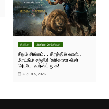
சினிமா
சினிமா செய்திகள்
சீறும் சிங்கம்… சிரத்தில் வாள்..
மிரட்டும் சந்தீப்! ‘கரிகாலா’வின்
‘அடடே’ ஃபர்ஸ்ட் லுக்!
August 5, 2026