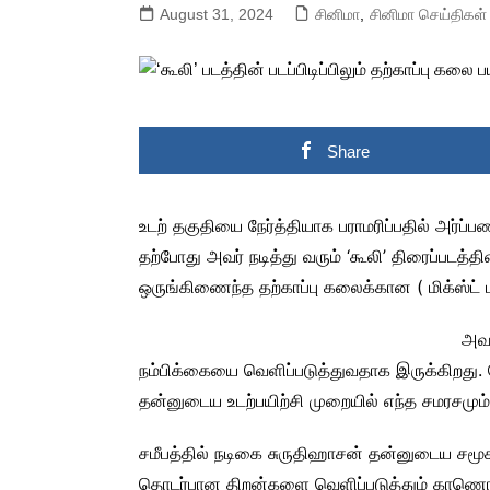
August 31, 2024
சினிமா
,
சினிமா செய்திகள்
Share
உடற் தகுதியை நேர்த்தியாக பராமரிப்பதில் அர்ப்
தற்போது அவர் நடித்து வரும் ‘கூலி’ திரைப்படத்தின்
ஒருங்கிணைந்த தற்காப்பு கலைக்கான ( மிக்ஸ்ட் மார
அவர
நம்பிக்கையை வெளிப்படுத்துவதாக இருக்கிறது. மேல
தன்னுடைய உடற்பயிற்சி முறையில் எந்த சமரசமும
சமீபத்தில் நடிகை சுருதிஹாசன் தன்னுடைய சமூக 
தொடர்பான திறன்களை வெளிப்படுத்தும் காணொளிய