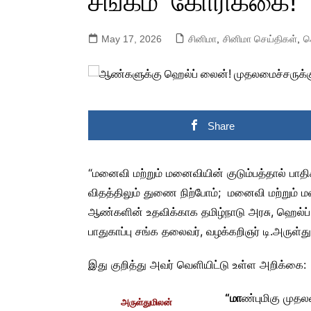
சங்கம்’ கோரிக்கை!
May 17, 2026
சினிமா
,
சினிமா செய்திகள்
,
ச
Share
“மனைவி மற்றும் மனைவியின் குடும்பத்தால் பாதி
விதத்திலும் துணை நிற்போம்; மனைவி மற்றும் மன
ஆண்களின் உதவிக்காக தமிழ்நாடு அரசு, ஹெல்ப்
பாதுகாப்பு சங்க தலைவர், வழக்கறிஞர் டி.அருள்த
இது குறித்து அவர் வெளியிட்டு உள்ள அறிக்கை:
“மா
ண்புமிகு முதல
அருள்துமிலன்