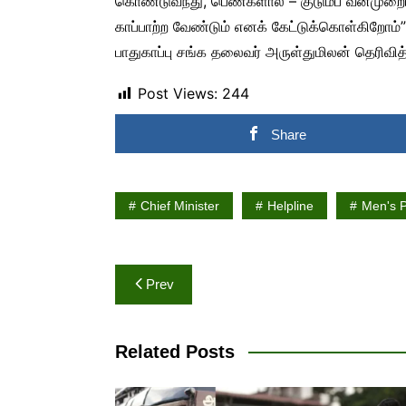
கொண்டுவந்து, பெண்களால் – குடும்ப வன்முறை
காப்பாற்ற வேண்டும் எனக் கேட்டுக்கொள்கிறோம
பாதுகாப்பு சங்க தலைவர் அருள்துமிலன் தெரிவித்
Post Views:
244
Share
Chief Minister
Helpline
Men's P
Post
Prev
navigation
Related Posts