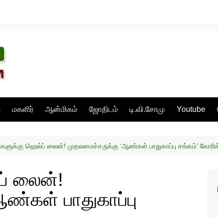
்
மகளிர்
ஆன்மிகம்
ஜோதிடம்
டி.வி.சோமு
Youtube
ளுக்கு ஹெல்ப் லைன்! முதலமைச்சருக்கு ‘ஆண்கள் பாதுகாப்பு சங்கம்’ கோரி
் லைன்!
ண்கள் பாதுகாப்பு