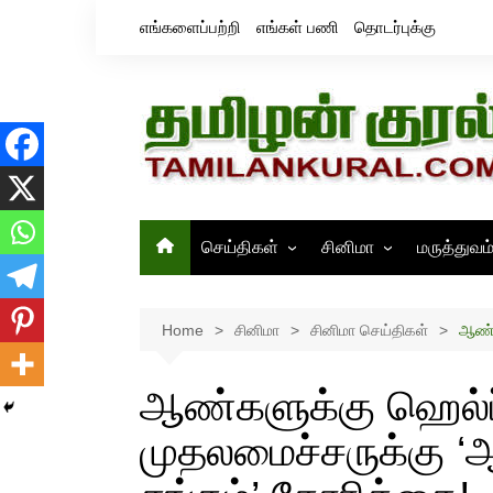
Skip
எங்களைப்பற்றி
எங்கள் பணி
தொடர்புக்கு
to
content
செய்திகள்
சினிமா
மருத்துவம
தமிழ்நாடு
சினிமா செய்திகள்
இந்தியா
திரைவிமர்சனம்
Home
சினிமா
சினிமா செய்திகள்
ஆண்க
உலகம்
ஸ்டில்ஸ்
ஆண்களுக்கு ஹெல்ப
முதலமைச்சருக்கு ‘ஆ