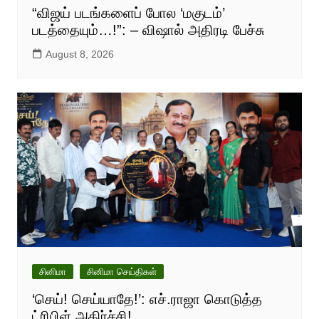
“விஜய் படங்களைப் போல ‘மகுடம்’
படத்தையும்…!”: – விஷால் அதிரடி பேச்சு
August 8, 2026
சினிமா
சினிமா செய்திகள்
‘செய்! செய்யாதே!’: எச்.ராஜா கொடுத்த
ட்ரிபிள் அதிர்ச்சி!