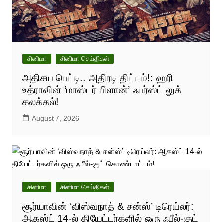
சினிமா
சினிமா செய்திகள்
அதிசய பெட்டி.. அதிரடி திட்டம்!: ஹரி
உத்ராவின் ‘மாஸ்டர் பிளான்’ ஃபர்ஸ்ட் லுக்
கலக்கல்!
August 7, 2026
சினிமா
சினிமா செய்திகள்
சூர்யாவின் ‘விஸ்வநாத் & சன்ஸ்’ டிரெய்லர்:
ஆகஸ்ட் 14-ல் தியேட்டர்களில் ஒரு ஃபீல்-குட்