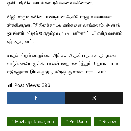
ஒளிப்பதிவில் காட்சிகள் ரசிக்கவைக்கின்றன.
விஜி மற்றும் கவின் பாண்டியன் ஆகியோரது வசனங்கள்
ஈர்க்கினறன. “நீ நினச்சா பல கார்களை வாங்கலாம், ஆனால்
ஐயங்கார் மட்டும் போதும்னு முடிவு பண்ணிட்ட..” என்ற வசனம்
ஓர் உதாரணம்.
காதல்மட்டும் வாழ்க்கை அல்ல… அதன் பிறகான திருமண
வாழ்க்கையே முக்கியம் என்பதை உணர்த்தும் விதமாக படம்
எடுத்துள்ள இயக்குநர் டி.சுரேஷ் குமாரை பாராட்டலாம்.
Post Views:
396
Mazhaiyil Nanaigiren
Pro Done
Review