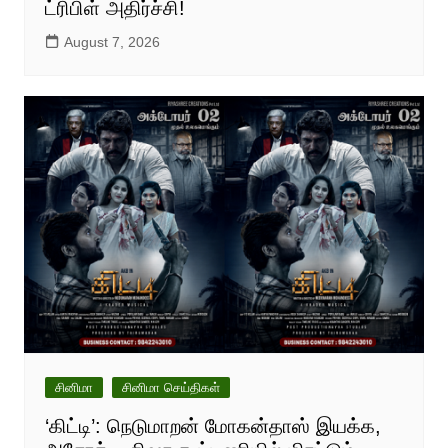
ட்ரிபிள் அதிர்ச்சி!
August 7, 2026
சினிமா
சினிமா செய்திகள்
‘கிட்டி’: நெடுமாறன் மோகன்தாஸ் இயக்க,