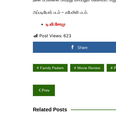
அப்படியோர் படம் – ஃபேமிலி படம்.
டி.வி.சோமு
Post Views:
623
Share
Family Padam
Movie Review
P
Post
Prev
navigation
Related Posts