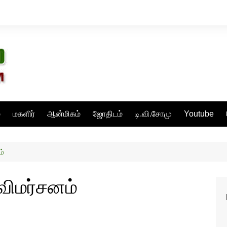
்
மகளிர்
ஆன்மிகம்
ஜோதிடம்
டி.வி.சோமு
Youtube
ம்
 விமர்சனம்