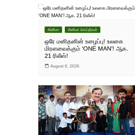
சினிமா
சினிமா செய்திகள்
ஒரே மனிதனின் உழைப்பு! உலகை
மிரளவைக்கும் ‘ONE MAN’! ஆக.
21 ரிலீஸ்!
August 8, 2026