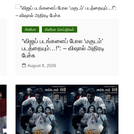
சினிமா
சினிமா செய்திகள்
“விஜய் படங்களைப் போல ‘மகுடம்’
படத்தையும்…!”: – விஷால் அதிரடி
பேச்சு
August 8, 2026