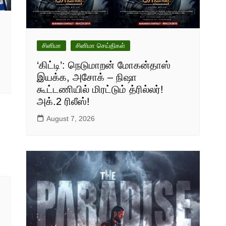
சினிமா
சினிமா செய்திகள்
‘கிட்டி’: நெடுமாறன் மோகன்தாஸ்
இயக்க, அசோக் – நிஷா
கூட்டணியில் மிரட்டும் த்ரில்லர்!
அக்.2 ரிலீஸ்!
August 7, 2026