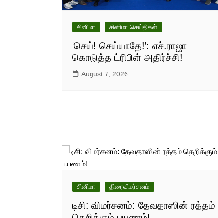
சினிமா
சினிமா செய்திகள்
‘செய்! செய்யாதே!’: எச்.ராஜா
கொடுத்த ட்ரிபிள் அதிர்ச்சி!
August 7, 2026
சினிமா
திரைவிமர்சனம்
டிசி: விமர்சனம்: தேவதாஸின் ரத்தம்
தெறிக்கும் பயணம்!