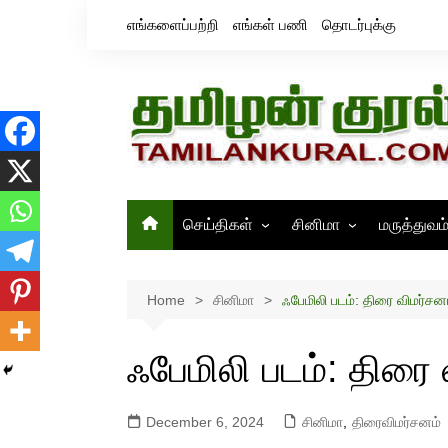
Skip
எங்களைப்பற்றி
எங்கள் பணி
தொடர்புக்கு
to
content
செய்திகள்
சினிமா
மருத்துவம
தமிழ்நாடு
சினிமா செய்திகள்
இந்தியா
திரைவிமர்சனம்
Home
சினிமா
ஃபேமிலி படம்: திரை விமர்சன
உலகம்
ஸ்டில்ஸ்
ஃபேமிலி படம்: திரை
December 6, 2024
சினிமா
,
திரைவிமர்சனம்