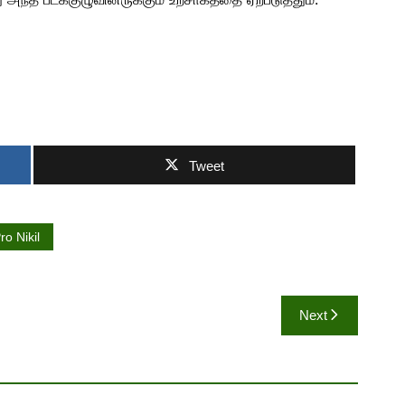
Tweet
ro Nikil
Next