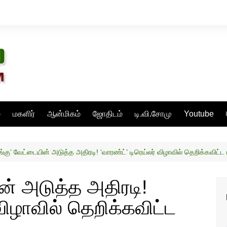
்
மகளிர்
ஆன்மிகம்
ஜோதிடம்
டி.வி.சோமு
Youtube
்கு’ வேட்டையின் அடுத்த அதிரடி! ‘வாரண்ட்’ டிரெய்லர் விழாவில் தெறிக்கவிட்ட
ன் அடுத்த அதிரடி!
 விழாவில் தெறிக்கவிட்ட