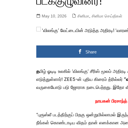
படக்குழுவினர்!
May 10, 2026
சினிமா
,
சினிமா செய்திகள்
Share
த
மிழ் ஓடிடி உலகில் ‘விலங்கு’ சீரிஸ் மூலம் அதிர
எடுத்துள்ளார்! ZEE5-ன் புதிய கிரைம் த்ரில்லர்
“
வருகையோடு படு ஜோராக நடைபெற்றது. இதோ வி
நாயகன் பிரசாந்த் 
“புரூஸ்லீ படத்திற்குப் பிறகு ஒன்றுமில்லாமல் 
நீங்கள் கொண்டாடிய விதம் தான் எனக்கான அடை