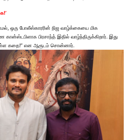
ை!’
லாமல், ஒரு போலீஸ்காரரின் நிஜ வாழ்க்கையை மிக
ண கான்ஸ்டபிளாக பிரசாந்த் இதில் வாழ்ந்திருக்கிறார். இது
புள்ள கதை!” என ஆரூடம் சொன்னார்.