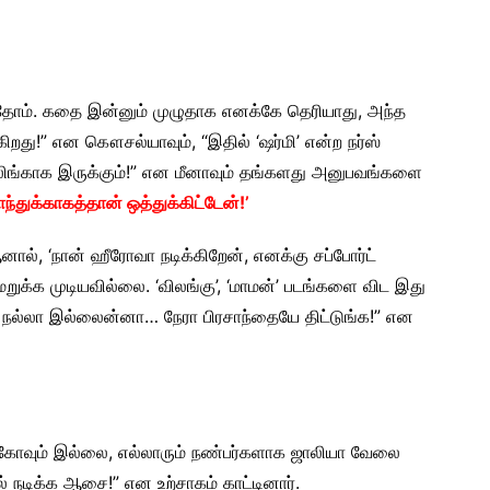
ுந்தோம். கதை இன்னும் முழுதாக எனக்கே தெரியாது, அந்த
ுகிறது!” என கௌசல்யாவும், “இதில் ‘ஷர்மி’ என்ற நர்ஸ்
்ரில்லிங்காக இருக்கும்!” என மீனாவும் தங்களது அனுபவங்களை
ந்துக்காகத்தான் ஒத்துக்கிட்டேன்!’
ஆனால், ‘நான் ஹீரோவா நடிக்கிறேன், எனக்கு சப்போர்ட்
 மறுக்க முடியவில்லை. ‘விலங்கு’, ‘மாமன்’ படங்களை விட இது
ஸ் நல்லா இல்லைன்னா… நேரா பிரசாந்தையே திட்டுங்க!” என
 ஈகோவும் இல்லை, எல்லாரும் நண்பர்களாக ஜாலியா வேலை
் நடிக்க ஆசை!” என உற்சாகம் காட்டினார்.