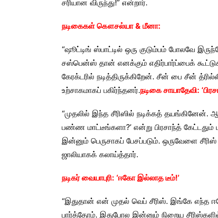
சரியான விருந்து!” என்றார்.
நடிகைகள் கௌசல்யா & மீனா:
“ஷூட்டிங் ஸ்பாட்டில் ஒரு குடும்பம் போலவே இர
சஸ்பென்ஸ் தான் எனக்கும் எதிர்பார்ப்பைக் கூட்ட
கேரக்டரில் நடித்திருக்கிறேன். சீன் பை சீன் த
உற்சாகமாகப் பகிர்ந்தனர்.
நடிகை சாயாதேவி: ‘பிரசா
“முதலில் இந்த சீரிஸில் நடிக்கத் தயங்கினேன். 
பண்ண மாட்டீங்களா?’ என்று பிரசாந்த் கேட்டதும்
இன்னும் பெருசாகப் பேசப்படும். ஒருவேளை சீரி
ஜாலியாகக் கலாய்த்தார்.
நடிகர் வையாபுரி: ‘ஈகோ இல்லாத டீம்!’
“இதுதான் என் முதல் வெப் சீரிஸ். இங்கே எந்த
பார்த்தோம். இதுபோல இன்னும் நிறைய சீரிஸ்களில