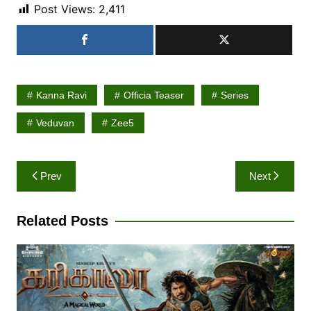
Post Views:
2,411
Kanna Ravi
Officia Teaser
Series
Veduvan
Zee5
Post
Prev
Next
navigation
Related Posts