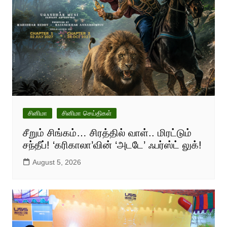
சினிமா
சினிமா செய்திகள்
சீறும் சிங்கம்… சிரத்தில் வாள்.. மிரட்டும்
சந்தீப்! ‘கரிகாலா’வின் ‘அடடே’ ஃபர்ஸ்ட் லுக்!
August 5, 2026