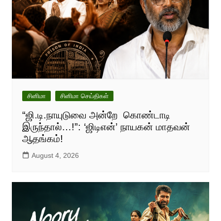
சினிமா
சினிமா செய்திகள்
“ஜி.டி.நாயுடுவை அன்றே கொண்டாடி
இருந்தால்…!”: ‘ஜிடிஎன்’ நாயகன் மாதவன்
ஆதங்கம்!
August 4, 2026