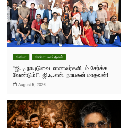
சினிமா
சினிமா செய்திகள்
“ஜி.டி.நாயுடுவை மாணவர்களிடம் சேர்க்க
வேண்டும்!”: ஜி.டி.என். நாயகன் மாதவன்!
August 5, 2026