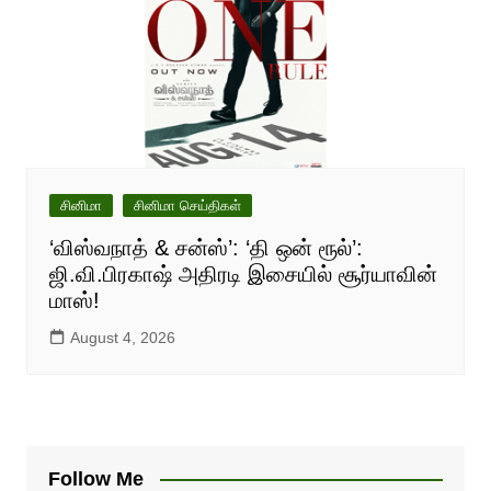
சினிமா
சினிமா செய்திகள்
‘விஸ்வநாத் & சன்ஸ்’: ‘தி ஒன் ரூல்’:
ஜி.வி.பிரகாஷ் அதிரடி இசையில் சூர்யாவின்
மாஸ்!
August 4, 2026
Follow Me