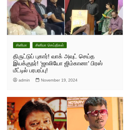
சினிமா
சினிமா செய்திகள்
திருட்டுப் புகார்! வாக் அவுட் செய்த
இயக்குநர்! ‘ஜாலியோ ஜிம்கானா’ பிரஸ்
மீட்டில் பரபரப்பு!
admin
November 19, 2024