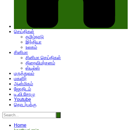
செய்திகள்
தமிழ்நாடு
இந்தியா
உலகம்
சினிமா
சினிமா செய்திகள்
திரைவிமர்சனம்
ஸ்டில்ஸ்
மருத்துவம்
மகளிர்
ஆன்மிகம்
ஜோதிடம்
டி.வி.சோமு
Youtube
தொடர்புக்கு
Home