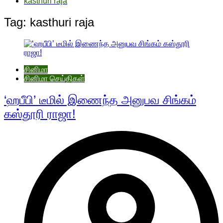
kasthuri raja
Tag:
kasthuri raja
சினிமா
சினிமா செய்திகள்
‘ஹபீபி’ டீமில் இணைந்த அனுபவ சிங்கம்
கஸ்தூரி ராஜா!