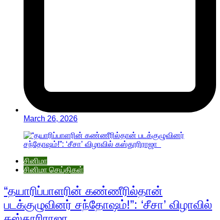
March 26, 2026
சினிமா
சினிமா செய்திகள்
“தயாரிப்பாளரின் கண்ணீரில்தான்
படக்குழுவினர் சந்தோஷம்!”: ‘சீசா’ விழாவில்
கஸ்தூரிராஜா