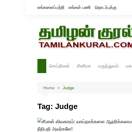
Skip
எங்களைப்பற்றி
எங்கள் பணி
தொடர்புக்கு
to
content
செய்திகள்
சினிமா
மருத்துவம்
மக
தமிழ்நாடு
சினிமா செய்திகள்
Home
இந்தியா
Judge
திரைவிமர்சனம்
உலகம்
ஸ்டில்ஸ்
Tag:
Judge