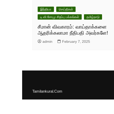
இந்தியா
செய்திகள்
டி.வி.சோமு சிறப்பு பக்கங்கள்
தமிழ்நாடு
சீமான் விவகாரம்: வாய்தாக்களை
ஆதரிக்கலாமா நீதிபதி அவர்களே!
admin
February 7, 2025
Tamilankural.Com