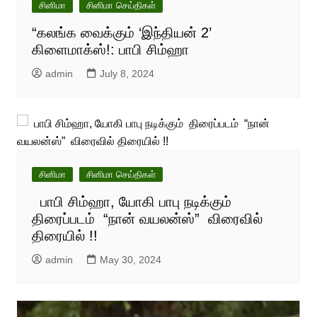
சினிமா
சினிமா செய்திகள்
“கலங்க வைக்கும் ‘இந்தியன் 2’
கிளைமாக்ஸ்!: பாபி சிம்ஹா
admin
July 8, 2024
சினிமா
சினிமா செய்திகள்
பாபி சிம்ஹா, யோகி பாபு நடிக்கும்
திரைப்படம் “நான் வயலன்ஸ்” விரைவில்
திரையில் !!
admin
May 30, 2024