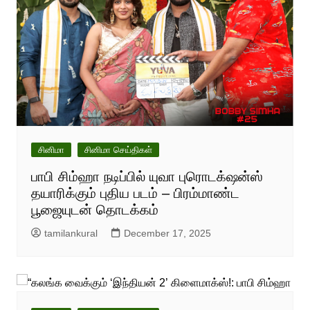
சினிமா
சினிமா செய்திகள்
பாபி சிம்ஹா நடிப்பில் யுவா புரொடக்‌ஷன்ஸ்
தயாரிக்கும் புதிய படம் – பிரம்மாண்ட
பூஜையுடன் தொடக்கம்
tamilankural
December 17, 2025