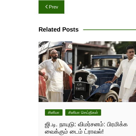
Post
Prev
navigation
Related Posts
சினிமா
சினிமா செய்திகள்
ஜி.டி. நாயுடு: விமர்சனம்: பிரமிக்க
வைக்கும் டைம் ட்ராவல்!