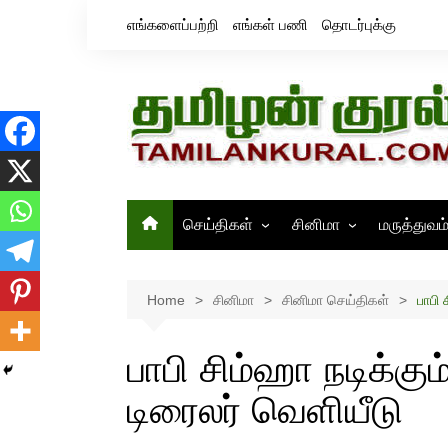
Skip
எங்களைப்பற்றி
எங்கள் பணி
தொடர்புக்கு
to
content
செய்திகள்
சினிமா
மருத்துவம
தமிழ்நாடு
சினிமா செய்திகள்
இந்தியா
திரைவிமர்சனம்
Home
சினிமா
சினிமா செய்திகள்
பாபி 
உலகம்
ஸ்டில்ஸ்
பாபி சிம்ஹா நடிக்கும
டிரைலர் வெளியீடு