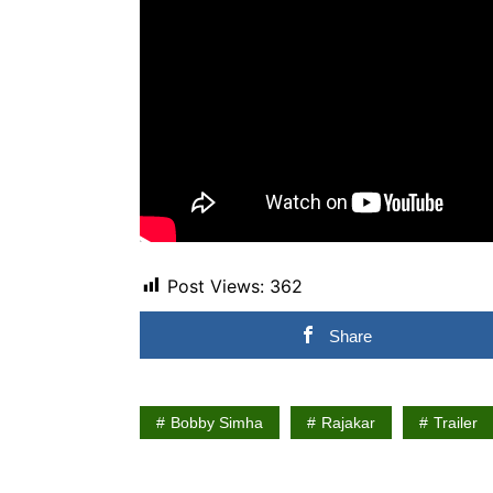
Post Views:
362
Share
Bobby Simha
Rajakar
Trailer