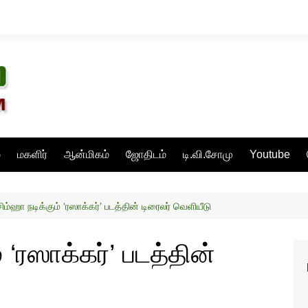
்
மகளிர்
ஆன்மிகம்
ஜோதிடம்
டி.வி.சோமு
Youtube
சிம்ஹா நடிக்கும் ‘ரஸாக்கர்’ படத்தின் டிரைலர் வெளியீடு
் ‘ரஸாக்கர்’ படத்தின்