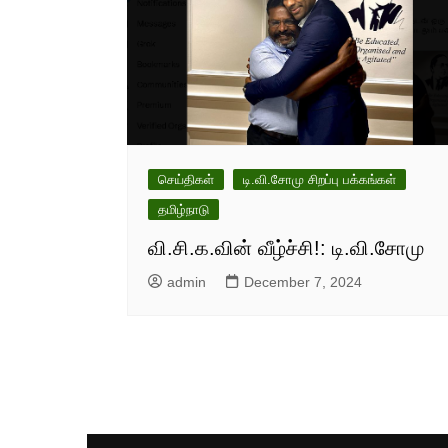
செய்திகள்
டி.வி.சோமு சிறப்பு பக்கங்கள்
தமிழ்நாடு
வி.சி.க.வின் வீழ்ச்சி!: டி.வி.சோமு
admin
December 7, 2024