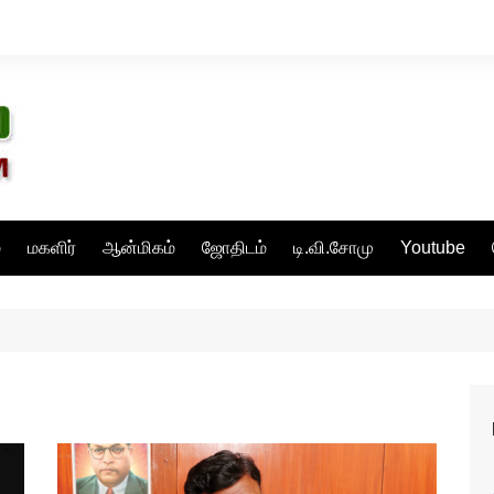
்
மகளிர்
ஆன்மிகம்
ஜோதிடம்
டி.வி.சோமு
Youtube