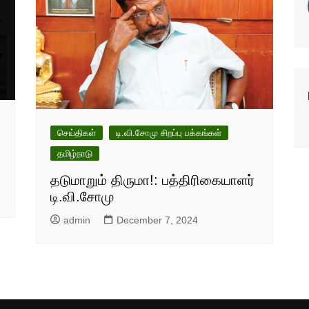
செய்திகள்
டி.வி.சோமு சிறப்பு பக்கங்கள்
தமிழ்நாடு
தடுமாறும் திருமா!: பத்திரிகையாளர்
டி.வி.சோமு
admin
December 7, 2024