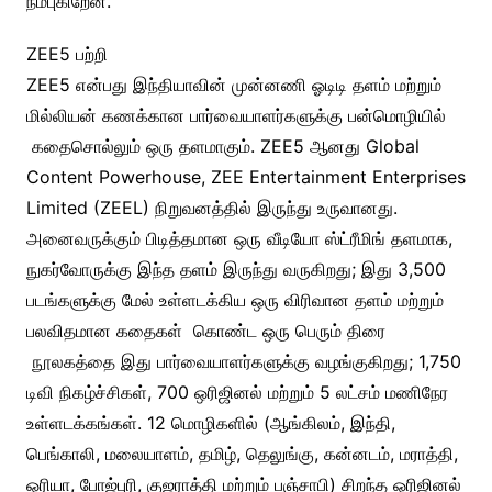
நம்புகிறேன்.”
ZEE5 பற்றி
ZEE5 என்பது இந்தியாவின் முன்னணி ஓடிடி தளம் மற்றும்
மில்லியன் கணக்கான பார்வையாளர்களுக்கு பன்மொழியில்
கதைசொல்லும் ஒரு தளமாகும். ZEE5 ஆனது Global
Content Powerhouse, ZEE Entertainment Enterprises
Limited (ZEEL) நிறுவனத்தில் இருந்து உருவானது.
அனைவருக்கும் பிடித்தமான ஒரு வீடியோ ஸ்ட்ரீமிங் தளமாக,
நுகர்வோருக்கு இந்த தளம் இருந்து வருகிறது; இது 3,500
படங்களுக்கு மேல் உள்ளடக்கிய ஒரு விரிவான தளம் மற்றும்
பலவிதமான கதைகள் கொண்ட ஒரு பெரும் திரை
நூலகத்தை இது பார்வையாளர்களுக்கு வழங்குகிறது; 1,750
டிவி நிகழ்ச்சிகள், 700 ஒரிஜினல் மற்றும் 5 லட்சம் மணிநேர
உள்ளடக்கங்கள். 12 மொழிகளில் (ஆங்கிலம், இந்தி,
பெங்காலி, மலையாளம், தமிழ், தெலுங்கு, கன்னடம், மராத்தி,
ஒரியா, போஜ்புரி, குஜராத்தி மற்றும் பஞ்சாபி) சிறந்த ஒரிஜினல்