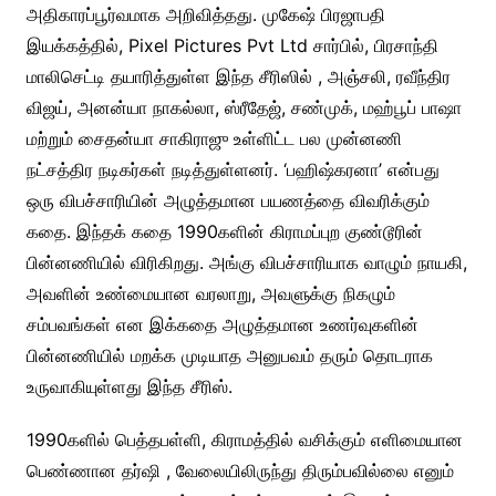
அதிகாரப்பூர்வமாக அறிவித்தது. முகேஷ் பிரஜாபதி
இயக்கத்தில், Pixel Pictures Pvt Ltd சார்பில், பிரசாந்தி
மாலிசெட்டி தயாரித்துள்ள இந்த சீரிஸில் , அஞ்சலி, ரவீந்திர
விஜய், அனன்யா நாகல்லா, ஸ்ரீதேஜ், சண்முக், மஹ்பூப் பாஷா
மற்றும் சைதன்யா சாகிராஜு உள்ளிட்ட பல முன்னணி
நட்சத்திர நடிகர்கள் நடித்துள்ளனர். ‘பஹிஷ்கரனா’ என்பது
ஒரு விபச்சாரியின் அழுத்தமான பயணத்தை விவரிக்கும்
கதை. இந்தக் கதை 1990களின் கிராமப்புற குண்டூரின்
பின்னணியில் விரிகிறது. அங்கு விபச்சாரியாக வாழும் நாயகி,
அவளின் உண்மையான வரலாறு, அவளுக்கு நிகழும்
சம்பவங்கள் என இக்கதை அழுத்தமான உணர்வுகளின்
பின்னணியில் மறக்க முடியாத அனுபவம் தரும் தொடராக
உருவாகியுள்ளது இந்த சீரிஸ்.
1990களில் பெத்தபள்ளி, கிராமத்தில் வசிக்கும் எளிமையான
பெண்ணான தர்ஷி , வேலையிலிருந்து திரும்பவில்லை எனும்