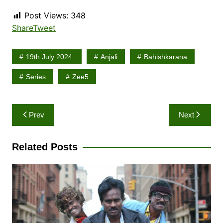
Post Views:
348
Share
Tweet
19th July 2024.
Anjali
Bahishkarana
Series
Zee5
Post
Prev
Next
navigation
Related Posts