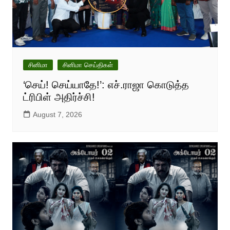
சினிமா
சினிமா செய்திகள்
‘செய்! செய்யாதே!’: எச்.ராஜா கொடுத்த
ட்ரிபிள் அதிர்ச்சி!
August 7, 2026