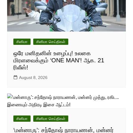
சினிமா
சினிமா செய்திகள்
ஒரே மனிதனின் உழைப்பு! உலகை
மிரளவைக்கும் ‘ONE MAN’! ஆக. 21
ரிலீஸ்!
August 8, 2026
சினிமா
சினிமா செய்திகள்
‘மன்னாரு’: சந்தோஷ் நாராயணன், மன்னர்