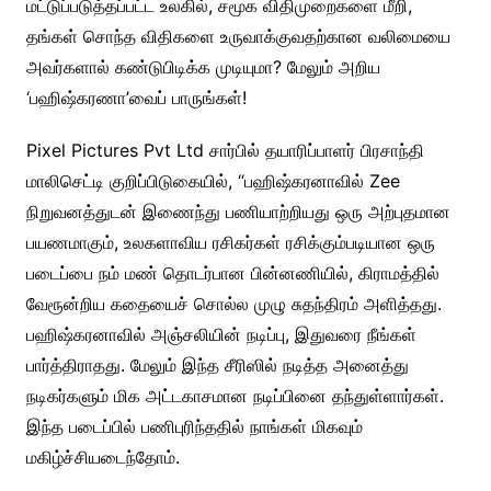
மட்டுப்படுத்தப்பட்ட உலகில், சமூக விதிமுறைகளை மீறி,
தங்கள் சொந்த விதிகளை உருவாக்குவதற்கான வலிமையை
அவர்களால் கண்டுபிடிக்க முடியுமா? மேலும் அறிய
‘பஹிஷ்கரணா’வைப் பாருங்கள்!
Pixel Pictures Pvt Ltd சார்பில் தயாரிப்பாளர் பிரசாந்தி
மாலிசெட்டி குறிப்பிடுகையில், “பஹிஷ்கரனாவில் Zee
நிறுவனத்துடன் இணைந்து பணியாற்றியது ஒரு அற்புதமான
பயணமாகும், உலகளாவிய ரசிகர்கள் ரசிக்கும்படியான ஒரு
படைப்பை நம் மண் தொடர்பான பின்னணியில், கிராமத்தில்
வேரூன்றிய கதையைச் சொல்ல முழு சுதந்திரம் அளித்தது.
பஹிஷ்கரனாவில் அஞ்சலியின் நடிப்பு, இதுவரை நீங்கள்
பார்த்திராதது. மேலும் இந்த சீரிஸில் நடித்த அனைத்து
நடிகர்களும் மிக அட்டகாசமான நடிப்பினை தந்துள்ளார்கள்.
இந்த படைப்பில் பணிபுரிந்ததில் நாங்கள் மிகவும்
மகிழ்ச்சியடைந்தோம்.