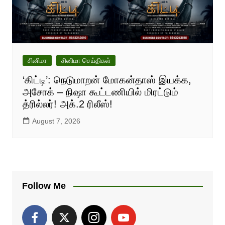
சினிமா
சினிமா செய்திகள்
‘கிட்டி’: நெடுமாறன் மோகன்தாஸ் இயக்க,
அசோக் – நிஷா கூட்டணியில் மிரட்டும்
த்ரில்லர்! அக்.2 ரிலீஸ்!
August 7, 2026
Follow Me