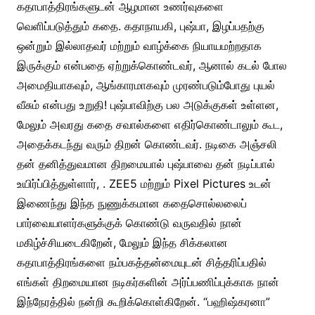
கதாபாத்திரங்களுடன் ஆழமான உணர்வுகளை
வெளிப்படுத்தும் கதை. கதாநாயகி, புஷ்பா, இழப்பதற்கு
ஒன்றும் இல்லாதவர் மற்றும் வாழ்க்கை நியாயமற்றதாக
இருக்கும் என்பதை ஏற்றுக்கொண்டவர், ஆனால் கடல் போல
அமைதியாகவும், ஆங்காரமாகவும் முரண்படும்போது புயல்
வீசும் என்பது உறுதி! புஷ்பாவிற்கு பல அடுக்குகள் உள்ளன,
மேலும் அவரது கதை சவால்களை எதிர்கொண்டாலும் கூட,
அதைக்கடந்து வரும் திறன் கொண்டவர். நடிகை அஞ்சலி
தன் தனித்துவமான திறமையால் புஷ்பாவை தன் நடிப்பால்
உயிர்ப்பித்துள்ளார், . ZEE5 மற்றும் Pixel Pictures உடன்
இணைந்து இந்த நுணுக்கமான கதைசொல்லலைப்
பார்வையாளர்களுக்குக் கொண்டு வருவதில் நான்
மகிழ்ச்சியடைகிறேன், மேலும் இந்த சிக்கலான
கதாபாத்திரங்களை நம்பகத்தன்மையுடன் சித்தரிப்பதில்
எங்கள் திறமையான நடிகர்களின் அர்ப்பணிப்புக்காக நான்
இந்நேரத்தில் நன்றி கூறிக்கொள்கிறேன். “பஹிஷ்கரனா”