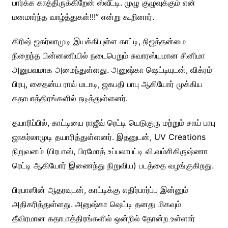
பார்க்க காத்திருக்கிறேன் ஸ்வீட்டி. முழு குழுவுக்கும் என்
மனமார்ந்த வாழ்த்துகள்!!!” என்று கூறினார்.
கிரிஷ் ஜகர்லாமுடி இயக்கியுள்ள காட்டி, நிஜத்தன்மை
நிறைந்த பின்னணியில் நடைபெறும் சுவாரஸ்யமான சினிமா
அனுபவமாக அமைந்துள்ளது. அனுஷ்கா ஷெட்டியுடன், விக்ரம்
பிரபு, சைதன்ய ராவ் மடாடி, ஜகபதி பாபு ஆகியோர் முக்கிய
கதாபாத்திரங்களில் நடித்துள்ளனர்.
தயாரிப்பில், காட்டியை ராஜீவ் ரெட்டி யெடுகுரு மற்றும் சாய் பாபு
ஜாகர்லாமுடி தயாரித்துள்ளனர். இதனுடன், UV Creations
நிறுவனம் (பிரபாஸ், பிரமோத் உப்பலாபட்டி வி.வம்சிகிருஷ்ணா
ரெட்டி ஆகியோர் இணைந்து நிறுவிய) படத்தை வழங்குகிறது.
பிரபாஸின் ஆதரவுடன், காட்டிக்கு எதிர்பார்ப்பு இன்னும்
அதிகரித்துள்ளது. அனுஷ்கா ஷெட்டி தனது மிகவும்
தீவிரமான கதாபாத்திரங்களில் ஒன்றில் தோன்ற உள்ளார்