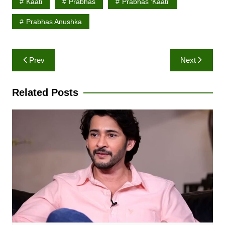
Kaati
Prabhas
Prabhas 'Kaati'
Prabhas Anushka
Post
Prev
Next
navigation
Related Posts