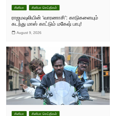
சினிமா
சினிமா செய்திகள்
ராஜமவுலியின் ‘வாரணாசி’: காடுகளையும்
கடந்து மாஸ் காட்டும் மகேஷ் பாபு!
August 9, 2026
சினிமா
சினிமா செய்திகள்