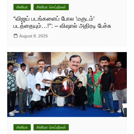
சினிமா
சினிமா செய்திகள்
“விஜய் படங்களைப் போல ‘மகுடம்’
படத்தையும்…!”: – விஷால் அதிரடி பேச்சு
August 8, 2026
சினிமா
சினிமா செய்திகள்