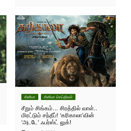
சினிமா
சினிமா செய்திகள்
சீறும் சிங்கம்… சிரத்தில் வாள்..
மிரட்டும் சந்தீப்! ‘கரிகாலா’வின்
‘அடடே’ ஃபர்ஸ்ட் லுக்!