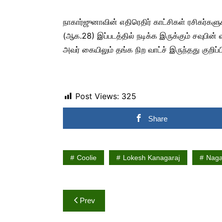
நாகார்ஜுனாவின் எதிரெதிர் காட்சிகள் ரசிகர்கள
(ஆக.28) இப்படத்தில் நடிக்க இருக்கும் சவுபின்
அவர் கையிலும் தங்க நிற வாட்ச் இருந்தது குறிப்ப
Post Views:
325
Share
Coolie
Lokesh Kanagaraj
Naga
Post
Prev
navigation