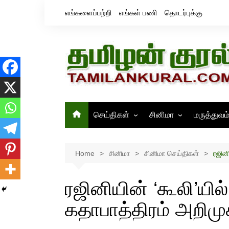
Skip
எங்களைப்பற்றி
எங்கள் பணி
தொடர்புக்கு
to
content
செய்திகள்
சினிமா
மருத்துவம
தமிழ்நாடு
சினிமா செய்திகள்
இந்தியா
திரைவிமர்சனம்
Home
சினிமா
சினிமா செய்திகள்
ரஜின
உலகம்
ஸ்டில்ஸ்
ரஜினியின் ‘கூலி’யில
கதாபாத்திரம் அறிமு