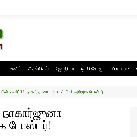
்
மகளிர்
ஆன்மிகம்
ஜோதிடம்
டி.வி.சோமு
Youtube
ியின் ‘கூலி’யில் நாகார்ஜுனா கதாபாத்திரம் அறிமுக போஸ்டர்!
் நாகார்ஜுனா
க போஸ்டர்!