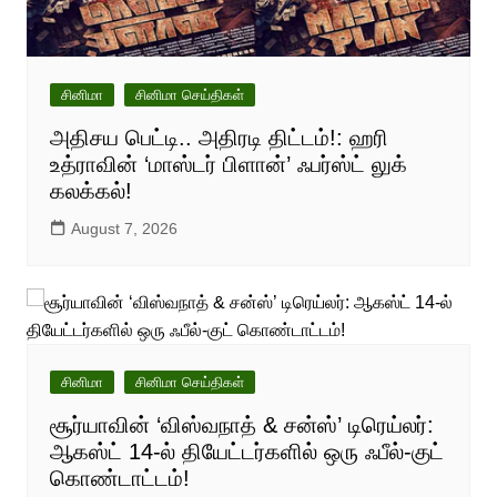
சினிமா
சினிமா செய்திகள்
அதிசய பெட்டி.. அதிரடி திட்டம்!: ஹரி
உத்ராவின் ‘மாஸ்டர் பிளான்’ ஃபர்ஸ்ட் லுக்
கலக்கல்!
August 7, 2026
சினிமா
சினிமா செய்திகள்
சூர்யாவின் ‘விஸ்வநாத் & சன்ஸ்’ டிரெய்லர்:
ஆகஸ்ட் 14-ல் தியேட்டர்களில் ஒரு ஃபீல்-குட்
கொண்டாட்டம்!