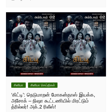
சினிமா
சினிமா செய்திகள்
‘கிட்டி’: நெடுமாறன் மோகன்தாஸ் இயக்க,
அசோக் – நிஷா கூட்டணியில் மிரட்டும்
த்ரில்லர்! அக்.2 ரிலீஸ்!