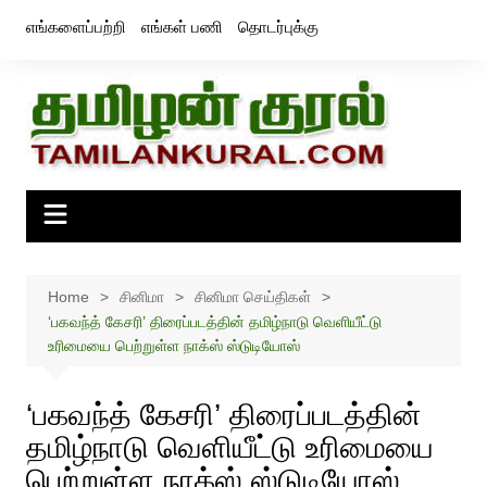
Skip
எங்களைப்பற்றி
எங்கள் பணி
தொடர்புக்கு
to
content
Home
சினிமா
சினிமா செய்திகள்
‘பகவந்த் கேசரி’ திரைப்படத்தின் தமிழ்நாடு வெளியீட்டு
உரிமையை பெற்றுள்ள நாக்ஸ் ஸ்டுடியோஸ்
‘பகவந்த் கேசரி’ திரைப்படத்தின்
தமிழ்நாடு வெளியீட்டு உரிமையை
பெற்றுள்ள நாக்ஸ் ஸ்டுடியோஸ்