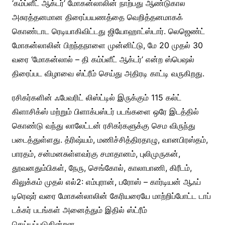
‘கம்ப்ளீட் ஆக்டர்’ மோகன்லாலின் நாற்பது ஆண்டுகால
அசுரத்தனமான திரைப்பயணத்தை வெறித்தனமாகக்
கொண்டாட ரெடியாகிவிட்டது ஜியோஹாட்ஸ்டார். லெஜெண்ட்
மோகன்லாலின் பிறந்தநாளை முன்னிட்டு, மே 20 முதல் 30
வரை ‘மோகன்லால் – தி கம்ப்ளீட் ஆக்டர்’ என்ற ஸ்பெஷல்
திரைப்பட விழாவை ஸ்ட்ரீம் செய்து அதிரடி காட்டி வருகிறது.
ரசிகர்களின் ஃபேவரிட் லிஸ்ட்டில் இருக்கும் 115 கல்ட்
கிளாசிக்ஸ் மற்றும் பிளாக்பஸ்டர் படங்களை ஒரே இடத்தில்
கொண்டு வந்து லாலேட்டன் ரசிகர்களுக்கு செம விருந்து
படைத்துள்ளது. த்ரிஷ்யம், மணிச்சித்திரதாழு, வானபிரஸ்தம்,
பாரதம், சன்மனசுள்ளவர்கு சமாதானம், புலிமுருகன்,
தூவனதும்பிகள், நேரு, செங்கோல், காலாபாணி, கிரீடம்,
கிலுக்கம் முதல் எல்2: எம்புரான், பரோஸ் – கார்டியன் ஆஃப்
டிரெஷர் வரை மோகன்லாலின் கேரியரையே மாற்றிப்போட்ட டாப்
டக்கர் படங்கள் அனைத்தும் இதில் ஸ்ட்ரீம்
செய்யப்படுகின்றன.