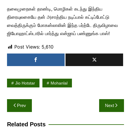
தலைமுறைகள் தாண்டி, மொழிகள் கடந்து இந்திய
திரையுலகையே தன் அசாத்திய நடிப்பால் கட்டிப்போட்டு
வைத்திருக்கும் மோகன்லாலின் இந்த பர்த்டே திருவிழாவை
ஜியோஹாட்ஸ்டாரில் பார்த்து என்ஜாய் பண்ணுங்க பாஸ்!
Post Views:
5,610
Jio Hotstar
Mohanlal
Post
Prev
Next
navigation
Related Posts