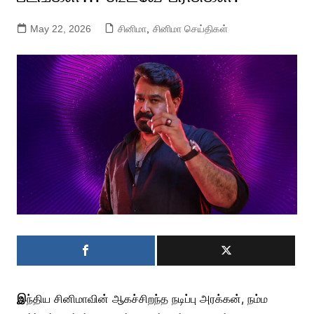
May 22, 2026
சினிமா
,
சினிமா செய்திகள்
இ
ந்திய சினிமாவின் ஆகச்சிறந்த நடிப்பு அரக்கன், நம்ம