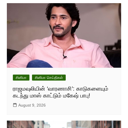
சினிமா
சினிமா செய்திகள்
ராஜமவுலியின் ‘வாரணாசி’: காடுகளையும்
கடந்து மாஸ் காட்டும் மகேஷ் பாபு!
August 9, 2026