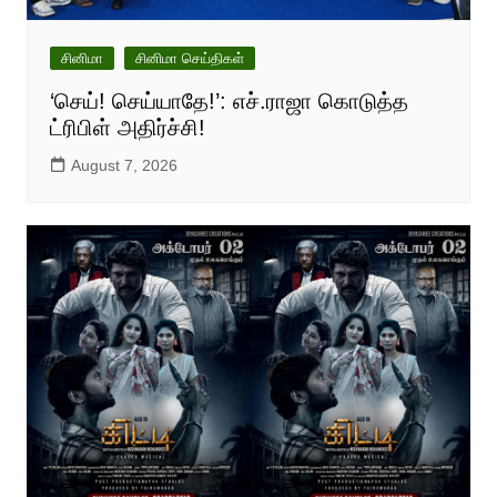
சினிமா
சினிமா செய்திகள்
‘செய்! செய்யாதே!’: எச்.ராஜா கொடுத்த
ட்ரிபிள் அதிர்ச்சி!
August 7, 2026