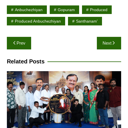
Anbuchezhiyan
Gopuram
Produced
Produced Anbuchezhiyan
Santhanam'
Post
Prev
Next
navigation
Related Posts