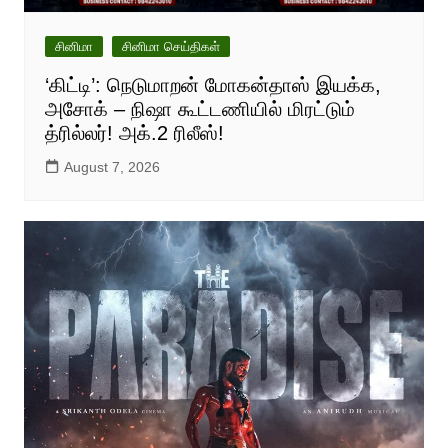
சினிமா
சினிமா செய்திகள்
‘கிட்டி’: நெடுமாறன் மோகன்தாஸ் இயக்க,
அசோக் – நிஷா கூட்டணியில் மிரட்டும்
த்ரில்லர்! அக்.2 ரிலீஸ்!
August 7, 2026