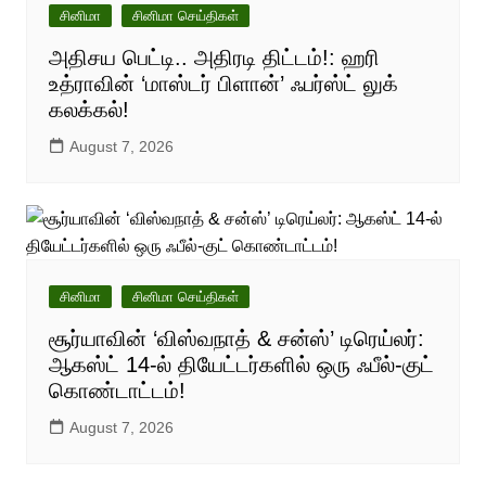
சினிமா
சினிமா செய்திகள்
அதிசய பெட்டி.. அதிரடி திட்டம்!: ஹரி
உத்ராவின் ‘மாஸ்டர் பிளான்’ ஃபர்ஸ்ட் லுக்
கலக்கல்!
August 7, 2026
சினிமா
சினிமா செய்திகள்
சூர்யாவின் ‘விஸ்வநாத் & சன்ஸ்’ டிரெய்லர்:
ஆகஸ்ட் 14-ல் தியேட்டர்களில் ஒரு ஃபீல்-குட்
கொண்டாட்டம்!
August 7, 2026