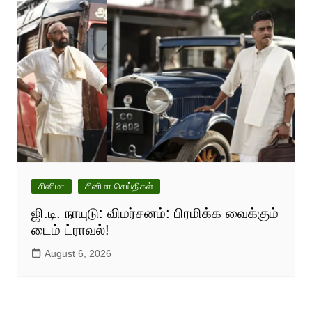
சினிமா
சினிமா செய்திகள்
ஜி.டி. நாயுடு: விமர்சனம்: பிரமிக்க வைக்கும்
டைம் ட்ராவல்!
August 6, 2026