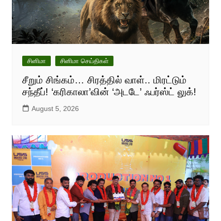
சினிமா
சினிமா செய்திகள்
சீறும் சிங்கம்… சிரத்தில் வாள்.. மிரட்டும்
சந்தீப்! ‘கரிகாலா’வின் ‘அடடே’ ஃபர்ஸ்ட் லுக்!
August 5, 2026