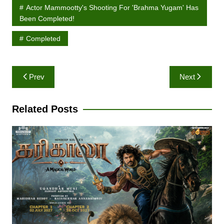
Actor Mammootty's Shooting For 'Brahma Yugam' Has
Been Completed!
Completed
Post
Prev
Next
navigation
Related Posts