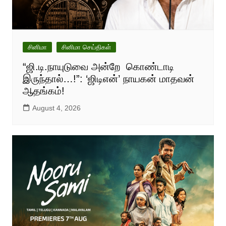
சினிமா
சினிமா செய்திகள்
“ஜி.டி.நாயுடுவை அன்றே கொண்டாடி
இருந்தால்…!”: ‘ஜிடிஎன்’ நாயகன் மாதவன்
ஆதங்கம்!
August 4, 2026