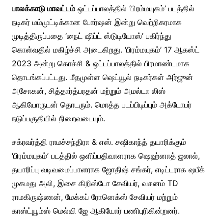
பாலக்காடு மாவட்டம்
ஒட்டப்பாலத்தில் ‘பிரம்மயுகம்’ படத்தில்
நடிகர் மம்முட்டிக்கான போர்ஷன் இன்று வெற்றிகரமாக
முடித்திருப்பதை ‘நைட் ஷிப்ட் ஸ்டுடியோஸ்’ பகிர்ந்து
கொள்வதில் மகிழ்ச்சி அடைகிறது. ‘பிரம்மயுகம்’ 17 ஆகஸ்ட்
2023 அன்று கொச்சி & ஒட்டப்பாலத்தில் பிரமாண்டமாக
தொடங்கப்பட்டது. மீதமுள்ள ஷெட்யூல் நடிகர்கள் அர்ஜுன்
அசோகன், சித்தார்த்பரதன் மற்றும் அமல்டா லிஸ்
ஆகியோருடன் தொடரும். மொத்த படப்பிடிப்பும் அக்டோபர்
நடுப்பகுதியில் நிறைவடையும்.
சக்ரவர்த்தி ராமச்சந்திரா & எஸ். சஷிகாந்த் தயாரிக்கும்
‘பிரம்மயுகம்’ படத்தில் ஒளிப்பதிவாளராக ஷெஹ்னாத் ஜலால்,
தயாரிப்பு வடிவமைப்பாளராக ஜோதிஷ் சங்கர், எடிட்டராக ஷபீக்
முகமது அலி, இசை கிறிஸ்டோ சேவியர், வசனம் TD
ராமகிருஷ்ணன், மேக்கப் ரோனெக்ஸ் சேவியர் மற்றும்
காஸ்ட்யூம்ஸ் மெல்வி ஜே ஆகியோர் பணிபுரிகின்றனர்.