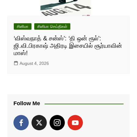
சினிமா
சினிமா செய்திகள்
‘விஸ்வநாத் & சன்ஸ்’: ‘தி ஒன் ரூல்’:
ஜி.வி.பிரகாஷ் அதிரடி இசையில் சூர்யாவின்
மாஸ்!
August 4, 2026
Follow Me