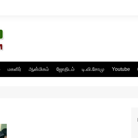
்
மகளிர்
ஆன்மிகம்
ஜோதிடம்
டி.வி.சோமு
Youtube