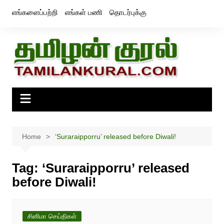
Skip
எங்களைப்பற்றி
எங்கள் பணி
தொடர்புக்கு
to
content
Home
‘Suraraipporru’ released before Diwali!
Tag:
‘Suraraipporru’ released
before Diwali!
சினிமா செய்திகள்