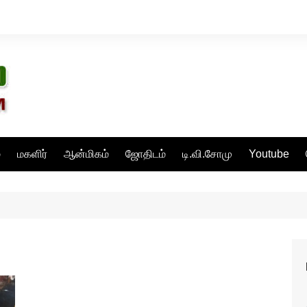
்
மகளிர்
ஆன்மிகம்
ஜோதிடம்
டி.வி.சோமு
Youtube