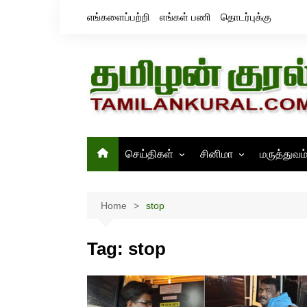
Skip
எங்களைப்பற்றி
எங்கள் பணி
தொடர்புக்கு
to
content
செய்திகள்
சினிமா
மருத்துவம
தமிழ்நாடு
சினிமா செய்திகள்
இந்தியா
திரைவிமர்சனம்
Home
stop
உலகம்
ஸ்டில்ஸ்
Tag:
stop