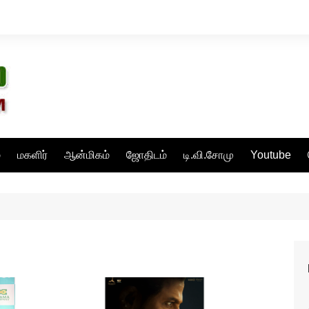
்
மகளிர்
ஆன்மிகம்
ஜோதிடம்
டி.வி.சோமு
Youtube