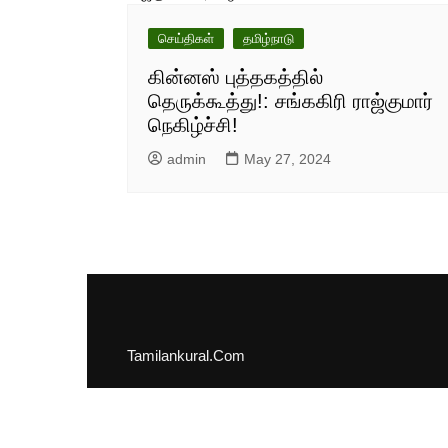
செய்திகள்
தமிழ்நாடு
கின்னஸ் புத்தகத்தில்
தெருக்கூத்து!: சங்ககிரி ராஜ்குமார்
நெகிழ்ச்சி!
admin
May 27, 2024
Tamilankural.Com