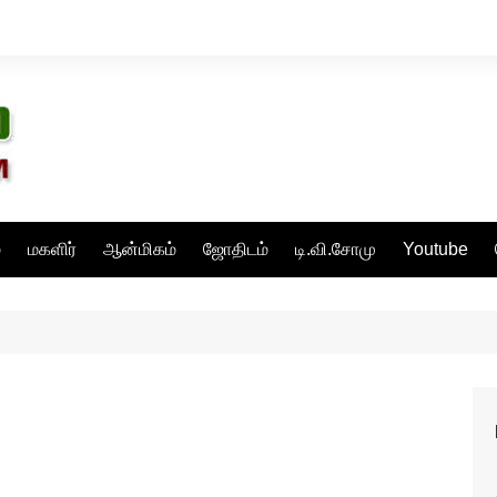
்
மகளிர்
ஆன்மிகம்
ஜோதிடம்
டி.வி.சோமு
Youtube