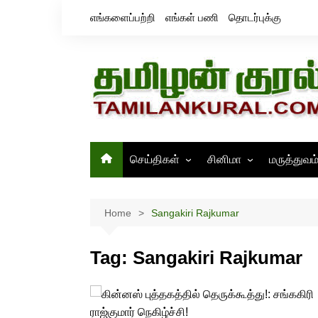
Skip
எங்களைப்பற்றி
எங்கள் பணி
தொடர்புக்கு
to
content
செய்திகள்
சினிமா
மருத்துவம
தமிழ்நாடு
சினிமா செய்திகள்
இந்தியா
திரைவிமர்சனம்
Home
Sangakiri Rajkumar
உலகம்
ஸ்டில்ஸ்
Tag:
Sangakiri Rajkumar