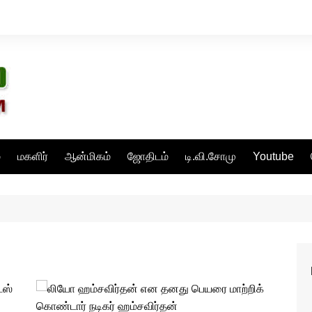
்
மகளிர்
ஆன்மிகம்
ஜோதிடம்
டி.வி.சோமு
Youtube